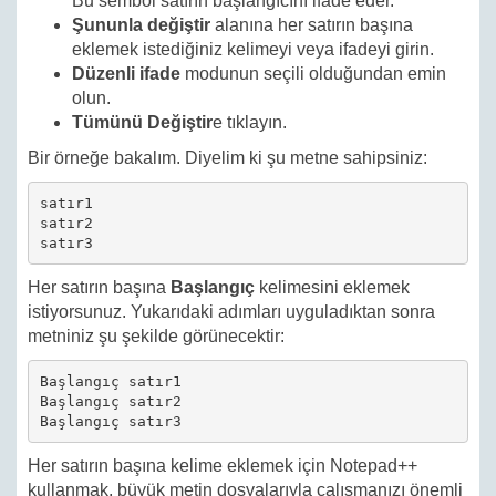
Bu sembol satırın başlangıcını ifade eder.
Şununla değiştir
alanına her satırın başına
eklemek istediğiniz kelimeyi veya ifadeyi girin.
Düzenli ifade
modunun seçili olduğundan emin
olun.
Tümünü Değiştir
e tıklayın.
Bir örneğe bakalım. Diyelim ki şu metne sahipsiniz:
satır1

satır2

satır3
Her satırın başına
Başlangıç
kelimesini eklemek
istiyorsunuz. Yukarıdaki adımları uyguladıktan sonra
metniniz şu şekilde görünecektir:
Başlangıç satır1

Başlangıç satır2

Başlangıç satır3
Her satırın başına kelime eklemek için Notepad++
kullanmak, büyük metin dosyalarıyla çalışmanızı önemli