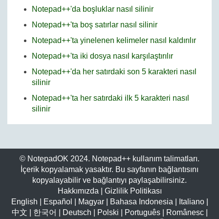
Notepad++'da boşluklar nasıl silinir
Notepad++'ta boş satırlar nasıl silinir
Notepad++'ta yinelenen kelimeler nasıl kaldırılır
Notepad++'ta iki dosya nasıl karşılaştırılır
Notepad++'da her satırdaki son 5 karakteri nasıl
silinir
Notepad++'ta her satırdaki ilk 5 karakteri nasıl
silinir
© NotepadOK 2024. Notepad++ kullanım talimatları.
İçerik kopyalamak yasaktır. Bu sayfanın bağlantısını
kopyalayabilir ve bağlantıyı paylaşabilirsiniz.
Hakkımızda
|
Gizlilik Politikası
English
|
Español
|
Magyar
|
Bahasa Indonesia
|
Italiano
|
中文
|
한국어
|
Deutsch
|
Polski
|
Português
|
Românesc
|