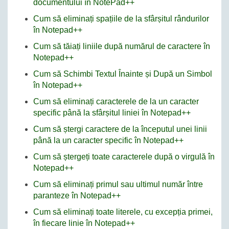
documentului în NotePad++
Cum să eliminați spațiile de la sfârșitul rândurilor
în Notepad++
Cum să tăiați liniile după numărul de caractere în
Notepad++
Cum să Schimbi Textul Înainte și După un Simbol
în Notepad++
Cum să eliminați caracterele de la un caracter
specific până la sfârșitul liniei în Notepad++
Cum să ștergi caractere de la începutul unei linii
până la un caracter specific în Notepad++
Cum să ștergeți toate caracterele după o virgulă în
Notepad++
Cum să eliminați primul sau ultimul număr între
paranteze în Notepad++
Cum să eliminați toate literele, cu excepția primei,
în fiecare linie în Notepad++