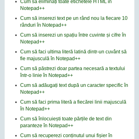
Cum să eliminați toate etichetele HTML în
Notepad++
Cum să inserezi text pe un rând nou la fiecare 10
rânduri în Notepad++
Cum să inserezi un spațiu între cuvinte și cifre în
Notepad++
Cum să faci ultima literă latină dintr-un cuvânt să
fie majusculă în Notepad++
Cum să păstrezi doar partea necesară a textului
într-o linie în Notepad++
Cum să adăugați text după un caracter specific în
Notepad++
Cum să faci prima literă a fiecărei linii majusculă
în Notepad++
Cum să înlocuiești toate părțile de text din
paranteze în Notepad++
Cum să recuperezi conținutul unui fișier în