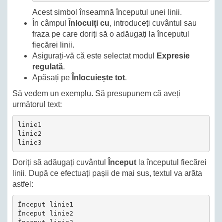
Acest simbol înseamnă începutul unei linii.
În câmpul
Înlocuiți cu
, introduceți cuvântul sau
fraza pe care doriți să o adăugați la începutul
fiecărei linii.
Asigurați-vă că este selectat modul
Expresie
regulată
.
Apăsați pe
Înlocuiește tot
.
Să vedem un exemplu. Să presupunem că aveți
următorul text:
linie1

linie2

linie3
Doriți să adăugați cuvântul
Început
la începutul fiecărei
linii. După ce efectuați pașii de mai sus, textul va arăta
astfel:
Început linie1

Început linie2
