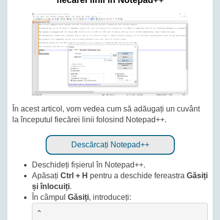
fiecărei linii în Notepad++
În acest articol, vom vedea cum să adăugați un cuvânt
la începutul fiecărei linii folosind Notepad++.
Descărcați Notepad++
Deschideți fișierul în Notepad++.
Apăsați
Ctrl + H
pentru a deschide fereastra
Găsiți
și înlocuiți
.
În câmpul
Găsiți
, introduceți:
^