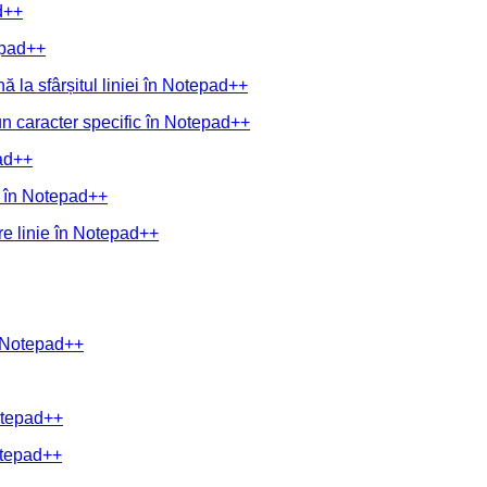
d++
epad++
ă la sfârșitul liniei în Notepad++
 un caracter specific în Notepad++
pad++
e în Notepad++
are linie în Notepad++
în Notepad++
Notepad++
Notepad++