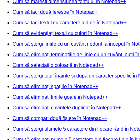
Cum să mărești dimensiunea fontului în Notepad++
Cum să faci două ferestre în Notepad++
Cum să faci textul cu caractere aldine în Notepad++
Cum să evidențiați textul cu culori în Notepad++
Cum să ștergi liniile cu un cuvânt nedorit la început în N
Cum să eliminați terminațiile de linie cu un cuvânt inutil 
Cum să selectați o coloană în Notepad++
Cum să ștergi totul înainte și după un caracter specific î
Cum să eliminați spațiile în Notepad++
Cum să eliminați liniile goale în Notepad++
Cum să eliminați cuvintele duplicat în Notepad++
Cum să compari două fișiere în Notepad++
Cum să ștergi ultimele 5 caractere din fiecare rând în No
Cum să eliminați primele 5 caractere din fiecare linie în 