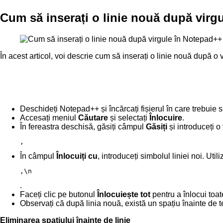
Cum să inserați o linie nouă după virg
În acest articol, voi descrie cum să inserați o linie nouă după o vi
Deschideți Notepad++ și încărcați fișierul în care trebuie să 
Accesați meniul
Căutare
și selectați
Înlocuire
.
În fereastra deschisă, găsiți câmpul
Găsiți
și introduceți o 
,
În câmpul
Înlocuiți cu
, introduceți simbolul liniei noi. Util
,\n
.
Faceți clic pe butonul
Înlocuiește tot
pentru a înlocui toate
Observați că după linia nouă, există un spațiu înainte de text
Eliminarea spațiului înainte de linie