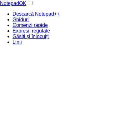
NotepadOK
Descarcă Notepad++
Ghiduri
Comenzi rapide
Expresii regulate
Găsiți și înlocuiți
Linii