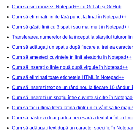
Cum să sincronizezi Notepad++ cu GitLab și GitHub
Cum să eliminați liniile fără punct la final în Notepad++
Cum să găsiți linii cu 3 spații sau mai mult în Notepad++
Transferarea numerelor de la început la sfârșitul tuturor li
Cum să adăugați un spațiu după fiecare al treilea caracter
Cum să amesteci cuvintele în linii aleatoriu în Notepad++
Cum să inserați o linie nouă după virgule în Notepad++
Cum să eliminați toate etichetele HTML în Notepad++
Cum să inserezi text pe un rând nou la fiecare 10 rânduri
Cum să inserezi un spațiu între cuvinte și cifre în Notepa
Cum să faci ultima literă latină dintr-un cuvânt să fie ma
Cum să păstrezi doar partea necesară a textului într-o lin
Cum să adăugați text după un caracter specific în Notep