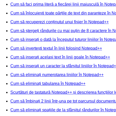
Cum să faci prima literă a fiecărei linii majusculă în Note
Cum să înlocuiești toate părțile de text din paranteze în 
Cum să recuperezi conținutul unui fișier în Notepad++
Cum să ștergeți rândurile cu mai puțin de 8 caractere în
Cum să inserați o dată la începutul tuturor liniilor în Note
Cum să invertești textul în linii folosind Notepad++
Cum să inserați același text în linii goale în Notepad++
Cum să inserați un caracter la sfârșitul liniilor în Notepad
Cum să eliminați numerotarea liniilor în Notepad++
Cum să eliminați tabularea în Notepad++
Scurtături de tastatură Notepad++ și descrierea funcțiilor l
Cum să îmbinați 2 linii într-una pe tot parcursul documen
Cum să eliminați spațiile de la sfârșitul rândurilor în Not