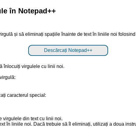
ule în Notepad++
rgulă și să eliminați spațiile înainte de text în liniile noi folosi
Descărcați Notepad++
înlocuiți virgulele cu linii noi.
virgulă:
izați caracterul special:
 virgulele din text cu linii noi.
 în liniile noi. Dacă trebuie să îl eliminați, utilizați a doua inst