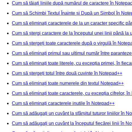
Cum să tăiați liniile după numărul de caractere în Notepa
Cum să Schimbi Textul Înainte și După un Simbol în Not
Cum să eliminați caracterele de la un caracter specific pân
Cum să ștergi caractere de la începutul unei linii până la
Cum să ștergeți toate caracterele după o virgulă în Note
Cum să eliminați primul sau ultimul număr între parantez
Cum să eliminați toate literele, cu excepția primei, în fiec
Cum să ștergeți totul între două cuvinte în Notepad++
Cum să eliminați toate numerele din textul Notepad++
Cum să eliminați toate caracterele, cu excepția cifrelor, 
Cum să eliminați caracterele inutile în Notepad++
Cum să adăugați un cuvânt la sfârșitul tuturor liniilor în 
Cum să adăugați un cuvânt la începutul fiecărei linii în 