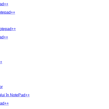
pad++
Notepad++
 Notepad++
pad++
++
or
tului în NotePad++
epad++