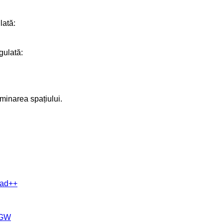
lată:
gulată:
iminarea spațiului.
epad++
nGW