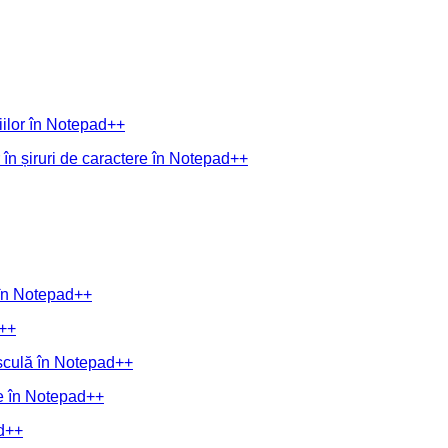
niilor în Notepad++
 în șiruri de caractere în Notepad++
 în Notepad++
d++
jusculă în Notepad++
ie în Notepad++
ad++