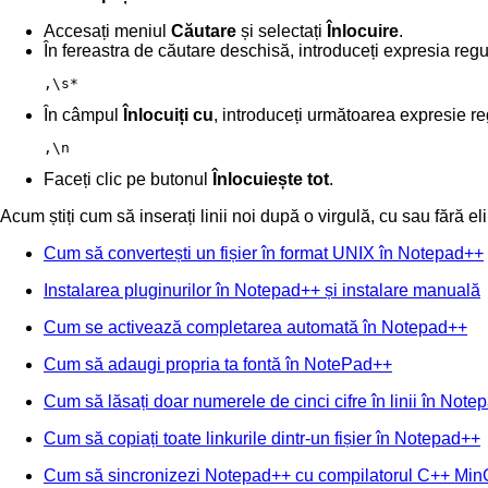
Accesați meniul
Căutare
și selectați
Înlocuire
.
În fereastra de căutare deschisă, introduceți expresia regu
,\s*
În câmpul
Înlocuiți cu
, introduceți următoarea expresie re
,\n
Faceți clic pe butonul
Înlocuiește tot
.
Acum știți cum să inserați linii noi după o virgulă, cu sau fără el
Cum să convertești un fișier în format UNIX în Notepad++
Instalarea pluginurilor în Notepad++ și instalare manuală
Cum se activează completarea automată în Notepad++
Cum să adaugi propria ta fontă în NotePad++
Cum să lăsați doar numerele de cinci cifre în linii în Not
Cum să copiați toate linkurile dintr-un fișier în Notepad++
Cum să sincronizezi Notepad++ cu compilatorul C++ Mi