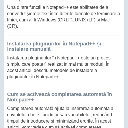
Una dintre funcțiile Notepad++ este abilitatea de a
converti fișierele text între diferite formate de terminare a
liniei, cum ar fi Windows (CRLF), UNIX (LF) și Mac
(CR).
Instalarea pluginurilor în Notepad++ și
instalare manuală
Instalarea pluginurilor în Notepad++ este un proces
simplu care poate fi realizat în mai multe moduri. În
acest articol, descriu metodele de instalare a
pluginurilor în Notepad++.
Cum se activează completarea automată în
Notepad++
Completarea automată ajută la inserarea automată a
cuvintelor cheie, funcțiilor sau variabilelor, reducând
timpul de introducere și minimizând erorile. În acest
articol, vom vedea cum să activați completarea