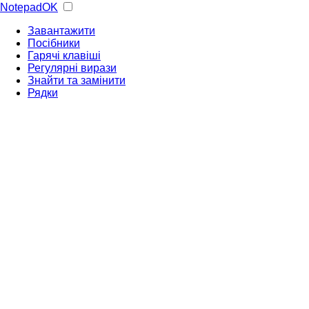
NotepadOK
Завантажити
Посібники
Гарячі клавіші
Регулярні вирази
Знайти та замінити
Рядки