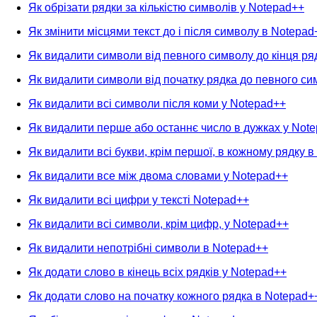
Як обрізати рядки за кількістю символів у Notepad++
Як змінити місцями текст до і після символу в Notepad
Як видалити символи від певного символу до кінця ря
Як видалити символи від початку рядка до певного си
Як видалити всі символи після коми у Notepad++
Як видалити перше або останнє число в дужках у Not
Як видалити всі букви, крім першої, в кожному рядку 
Як видалити все між двома словами у Notepad++
Як видалити всі цифри у тексті Notepad++
Як видалити всі символи, крім цифр, у Notepad++
Як видалити непотрібні символи в Notepad++
Як додати слово в кінець всіх рядків у Notepad++
Як додати слово на початку кожного рядка в Notepad+