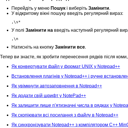
Перейдіть у меню
Пошук
і виберіть
Замінити
.
У відкритому вікні пошуку введіть регулярний вираз:
,\s*
У полі
Замінити на
введіть наступний регулярний вир
,\n
Натисніть на кнопку
Замінити все
.
Тепер ви знаєте, як зробити перенесення рядків після коми,
Як конвертувати файл у формат UNIX у Notepad++
Встановлення плагінів у Notepad++ і ручне встановле
Як увімкнути автозаповнення в Notepad++
Як додати свій шрифт у NotePad++
Як залишити лише п'ятизначні числа в рядках у Notep
Як скопіювати всі посилання з файлу в Notepad++
Як синхронізувати Notepad++ з компілятором C++ Mi