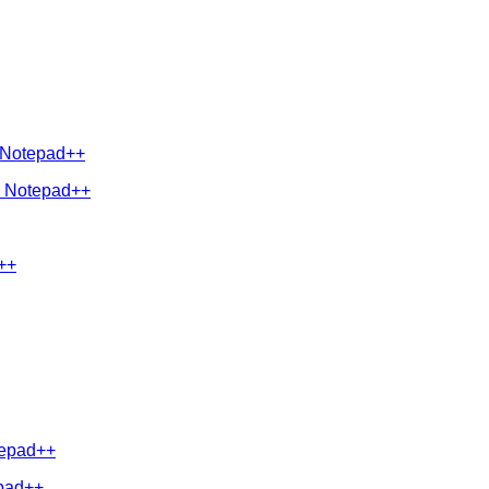
 Notepad++
у Notepad++
++
tepad++
pad++