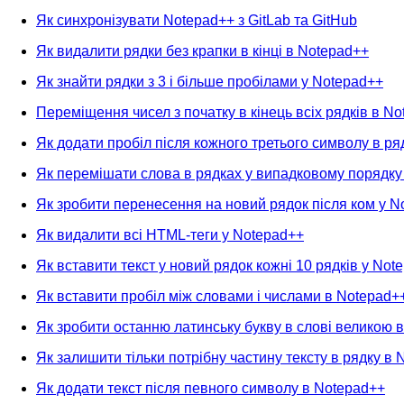
Як синхронізувати Notepad++ з GitLab та GitHub
Як видалити рядки без крапки в кінці в Notepad++
Як знайти рядки з 3 і більше пробілами у Notepad++
Переміщення чисел з початку в кінець всіх рядків в N
Як додати пробіл після кожного третього символу в ря
Як перемішати слова в рядках у випадковому порядку
Як зробити перенесення на новий рядок після ком у N
Як видалити всі HTML-теги у Notepad++
Як вставити текст у новий рядок кожні 10 рядків у Not
Як вставити пробіл між словами і числами в Notepad+
Як зробити останню латинську букву в слові великою 
Як залишити тільки потрібну частину тексту в рядку в
Як додати текст після певного символу в Notepad++