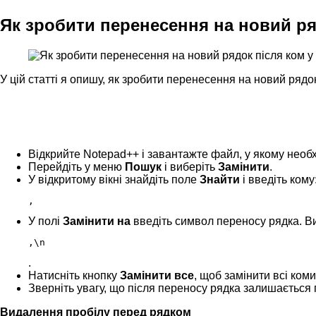
Як зробити перенесення на новий ря
У цій статті я опишу, як зробити перенесення на новий ряд
Відкрийте Notepad++ і завантажте файл, у якому необх
Перейдіть у меню
Пошук
і виберіть
Замінити
.
У відкритому вікні знайдіть поле
Знайти
і введіть кому
,
У полі
Замінити на
введіть символ переносу рядка. В
,\n
.
Натисніть кнопку
Замінити все
, щоб замінити всі коми
Зверніть увагу, що після переносу рядка залишається 
Видалення пробілу перед рядком