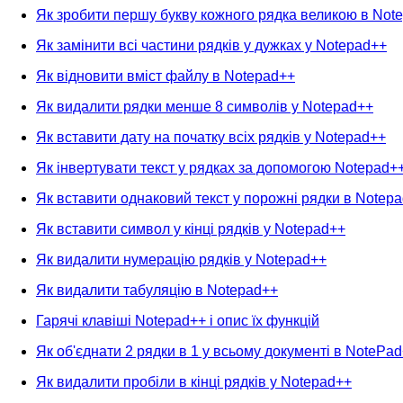
Як зробити першу букву кожного рядка великою в Not
Як замінити всі частини рядків у дужках у Notepad++
Як відновити вміст файлу в Notepad++
Як видалити рядки менше 8 символів у Notepad++
Як вставити дату на початку всіх рядків у Notepad++
Як інвертувати текст у рядках за допомогою Notepad+
Як вставити однаковий текст у порожні рядки в Notep
Як вставити символ у кінці рядків у Notepad++
Як видалити нумерацію рядків у Notepad++
Як видалити табуляцію в Notepad++
Гарячі клавіші Notepad++ і опис їх функцій
Як об'єднати 2 рядки в 1 у всьому документі в NotePa
Як видалити пробіли в кінці рядків у Notepad++