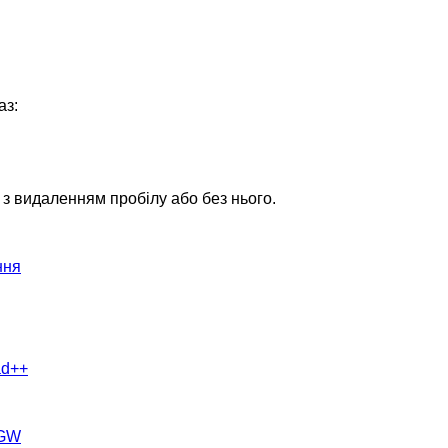
аз:
 з видаленням пробілу або без нього.
ння
ad++
nGW