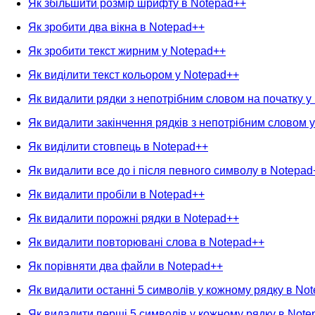
Як збільшити розмір шрифту в Notepad++
Як зробити два вікна в Notepad++
Як зробити текст жирним у Notepad++
Як виділити текст кольором у Notepad++
Як видалити рядки з непотрібним словом на початку у
Як видалити закінчення рядків з непотрібним словом 
Як виділити стовпець в Notepad++
Як видалити все до і після певного символу в Notepad
Як видалити пробіли в Notepad++
Як видалити порожні рядки в Notepad++
Як видалити повторювані слова в Notepad++
Як порівняти два файли в Notepad++
Як видалити останні 5 символів у кожному рядку в No
Як видалити перші 5 символів у кожному рядку в Note