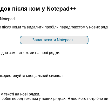
док після ком у Notepad++
ок після коми та видалити пробіли перед текстом у нових ря
Завантажити Notepad++
ідно замінити коми на нові рядки.
:
икористовуйте спеціальний символ:
 у тексті на нові рядки.
пробіл перед текстом у нових рядках. Якщо його потрібно в