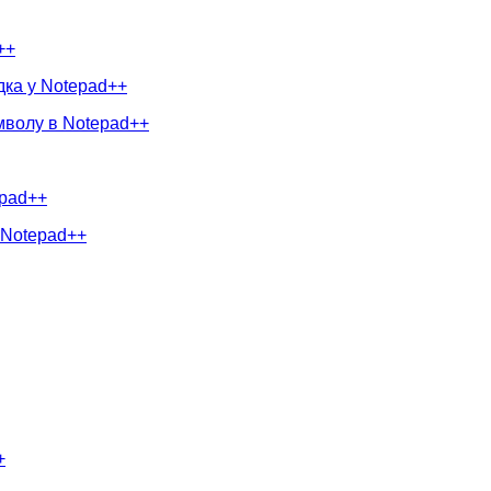
++
дка у Notepad++
мволу в Notepad++
epad++
в Notepad++
+