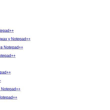
otepad++
дках у Notepad++
 в Notepad++
otepad++
epad++
+
в Notepad++
 Notepad++