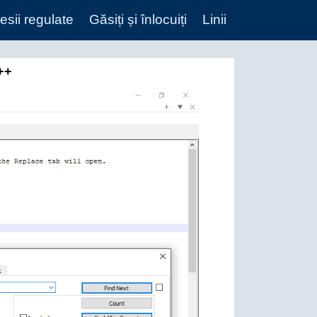
esii regulate
Găsiți și înlocuiți
Linii
++