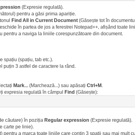
xpression
(Expresie regulată).
torul) pentru a găsi prima apariție.
utonul
Find All in Current Document
(Găsește tot în documentul
schide în partea de jos a ferestrei Notepad++, afișând toate lini
ou pentru a naviga la liniile corespunzătoare din document.
 spațiu (spațiu, tab etc.).
l puțin 3 astfel de caractere la rând.
lectați
Mark...
(Marchează...) sau apăsați
Ctrl+M
.
ți expresia regulată în câmpul
Find
(Găsește):
e căutare) în poziția
Regular expression
(Expresie regulată).
carte pe linie).
 pentru a marca toate liniile care conțin 3 spații sau mai mult 