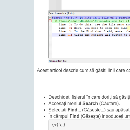
Acest articol descrie cum să găsiți linii care
Deschideți fișierul în care doriți să găsiți
Accesați meniul
Search
(Căutare).
Selectați
Find...
(Găsește...) sau apăsaț
În câmpul
Find
(Găsește) introduceți ur
\s{3,}