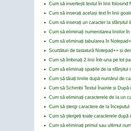
Cum să invertești textul în linii folosin
Cum să inserați același text în linii go
Cum să inserați un caracter la sfârșitul 
Cum să eliminați numerotarea liniilor î
Cum să eliminați tabularea în Notepad
Scurtături de tastatură Notepad++ și desc
Cum să îmbinați 2 linii într-una pe tot
Cum să eliminați spațiile de la sfârșitul
Cum să tăiați liniile după numărul de c
Cum să Schimbi Textul Înainte și După
Cum să eliminați caracterele de la un car
Cum să ștergi caractere de la începutul 
Cum să ștergeți toate caracterele după 
Cum să eliminați primul sau ultimul nu