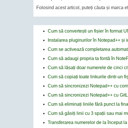
Folosind acest articol, puteți căuta și marca e
Cum să convertești un fișier în format
Instalarea pluginurilor în Notepad++ și
Cum se activează completarea automat
Cum să adaugi propria ta fontă în Not
Cum să lăsați doar numerele de cinci cif
Cum să copiați toate linkurile dintr-un f
Cum să sincronizezi Notepad++ cu co
Cum să sincronizezi Notepad++ cu GitL
Cum să eliminați liniile fără punct la fi
Cum să găsiți linii cu 3 spații sau mai 
Transferarea numerelor de la început la s