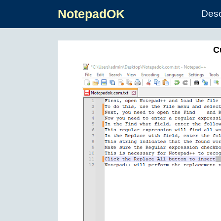
NotepadOK
Des
C