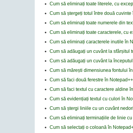
Cum să eliminați toate literele, cu excep
Cum să ștergeți totul între două cuvint
Cum să eliminați toate numerele din te
Cum să eliminați toate caracterele, cu e
Cum să eliminați caracterele inutile în
Cum să adăugați un cuvânt la sfârșitul tu
Cum să adăugați un cuvânt la începutul 
Cum să mărești dimensiunea fontului î
Cum să faci două ferestre în Notepad++
Cum să faci textul cu caractere aldine 
Cum să evidențiați textul cu culori în 
Cum să ștergi liniile cu un cuvânt nedor
Cum să eliminați terminațiile de linie c
Cum să selectați o coloană în Notepad