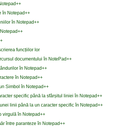
d Notepad++
ale în Notepad++
liniilor în Notepad++
n Notepad++
++
rierea funcțiilor lor
 parcursul documentului în NotePad++
 rândurilor în Notepad++
aractere în Notepad++
 un Simbol în Notepad++
acter specific până la sfârșitul liniei în Notepad++
unei linii până la un caracter specific în Notepad++
o virgulă în Notepad++
măr între paranteze în Notepad++