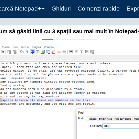
carcă Notepad++
Ghiduri
Comenzi rapide
Expr
um să găsiți linii cu 3 spații sau mai mult în Notepad