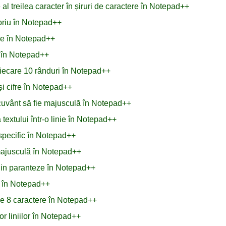
l treilea caracter în șiruri de caractere în Notepad++
toriu în Notepad++
ule în Notepad++
L în Notepad++
fiecare 10 rânduri în Notepad++
și cifre în Notepad++
n cuvânt să fie majusculă în Notepad++
extului într-o linie în Notepad++
specific în Notepad++
i majusculă în Notepad++
 din paranteze în Notepad++
r în Notepad++
de 8 caractere în Notepad++
or liniilor în Notepad++