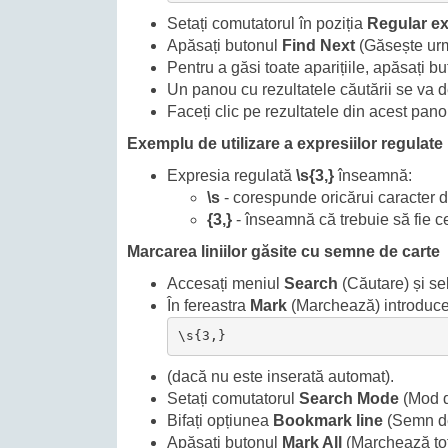
Setați comutatorul în poziția
Regular e
Apăsați butonul
Find Next
(Găsește urmă
Pentru a găsi toate aparițiile, apăsați b
Un panou cu rezultatele căutării se va de
Faceți clic pe rezultatele din acest pan
Exemplu de utilizare a expresiilor regulate
Expresia regulată
\s{3,}
înseamnă:
\s
- corespunde oricărui caracter de
{3,}
- înseamnă că trebuie să fie ce
Marcarea liniilor găsite cu semne de carte
Accesați meniul
Search
(Căutare) și se
În fereastra
Mark
(Marchează) introduce
\s{3,}
(dacă nu este inserată automat).
Setați comutatorul
Search Mode
(Mod d
Bifați opțiunea
Bookmark line
(Semn de 
Apăsați butonul
Mark All
(Marchează tot)