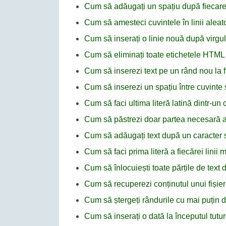
Cum să adăugați un spațiu după fiecare a
Cum să amesteci cuvintele în linii alea
Cum să inserați o linie nouă după virg
Cum să eliminați toate etichetele HTM
Cum să inserezi text pe un rând nou la 
Cum să inserezi un spațiu între cuvinte 
Cum să faci ultima literă latină dintr-u
Cum să păstrezi doar partea necesară a t
Cum să adăugați text după un caracter 
Cum să faci prima literă a fiecărei lini
Cum să înlocuiești toate părțile de text
Cum să recuperezi conținutul unui fișie
Cum să ștergeți rândurile cu mai puțin 
Cum să inserați o dată la începutul tutur