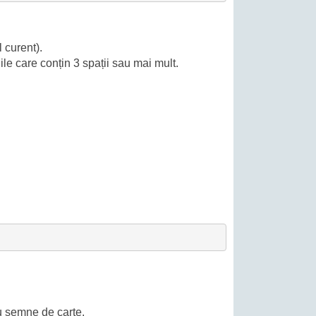
 curent).
ile care conțin 3 spații sau mai mult.
cu semne de carte.