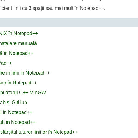
ficient linii cu 3 spații sau mai mult în Notepad++.
 UNIX în Notepad++
 instalare manuală
ă în Notepad++
ePad++
re în linii în Notepad++
ișier în Notepad++
mpilatorul C++ MinGW
ab și GitHub
nal în Notepad++
mult în Notepad++
fârșitul tuturor liniilor în Notepad++