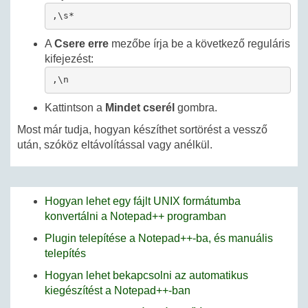
,\s*
A
Csere erre
mezőbe írja be a következő reguláris
kifejezést:
,\n
Kattintson a
Mindet cserél
gombra.
Most már tudja, hogyan készíthet sortörést a vessző
után, szóköz eltávolítással vagy anélkül.
Hogyan lehet egy fájlt UNIX formátumba
konvertálni a Notepad++ programban
Plugin telepítése a Notepad++-ba, és manuális
telepítés
Hogyan lehet bekapcsolni az automatikus
kiegészítést a Notepad++-ban