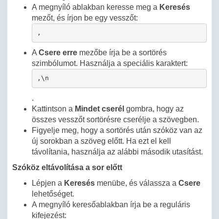
A megnyíló ablakban keresse meg a
Keresés
mezőt, és írjon be egy vesszőt:
,
A
Csere erre
mezőbe írja be a sortörés
szimbólumot. Használja a speciális karaktert:
,\n
.
Kattintson a
Mindet cserél
gombra, hogy az
összes vesszőt sortörésre cserélje a szövegben.
Figyelje meg, hogy a sortörés után szóköz van az
új sorokban a szöveg előtt. Ha ezt el kell
távolítania, használja az alábbi második utasítást.
Szóköz eltávolítása a sor előtt
Lépjen a
Keresés
menübe, és válassza a
Csere
lehetőséget.
A megnyíló keresőablakban írja be a reguláris
kifejezést: