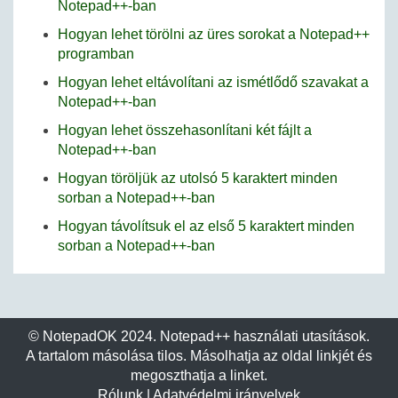
Notepad++-ban
Hogyan lehet törölni az üres sorokat a Notepad++
programban
Hogyan lehet eltávolítani az ismétlődő szavakat a
Notepad++-ban
Hogyan lehet összehasonlítani két fájlt a
Notepad++-ban
Hogyan töröljük az utolsó 5 karaktert minden
sorban a Notepad++-ban
Hogyan távolítsuk el az első 5 karaktert minden
sorban a Notepad++-ban
© NotepadOK 2024. Notepad++ használati utasítások.
A tartalom másolása tilos. Másolhatja az oldal linkjét és
megoszthatja a linket.
Rólunk
|
Adatvédelmi irányelvek