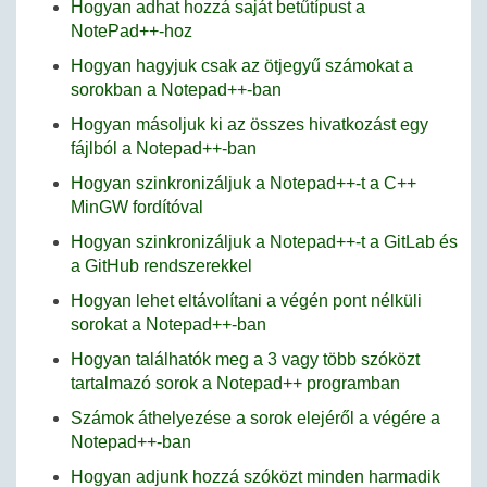
Hogyan adhat hozzá saját betűtípust a
NotePad++-hoz
Hogyan hagyjuk csak az ötjegyű számokat a
sorokban a Notepad++-ban
Hogyan másoljuk ki az összes hivatkozást egy
fájlból a Notepad++-ban
Hogyan szinkronizáljuk a Notepad++-t a C++
MinGW fordítóval
Hogyan szinkronizáljuk a Notepad++-t a GitLab és
a GitHub rendszerekkel
Hogyan lehet eltávolítani a végén pont nélküli
sorokat a Notepad++-ban
Hogyan találhatók meg a 3 vagy több szóközt
tartalmazó sorok a Notepad++ programban
Számok áthelyezése a sorok elejéről a végére a
Notepad++-ban
Hogyan adjunk hozzá szóközt minden harmadik