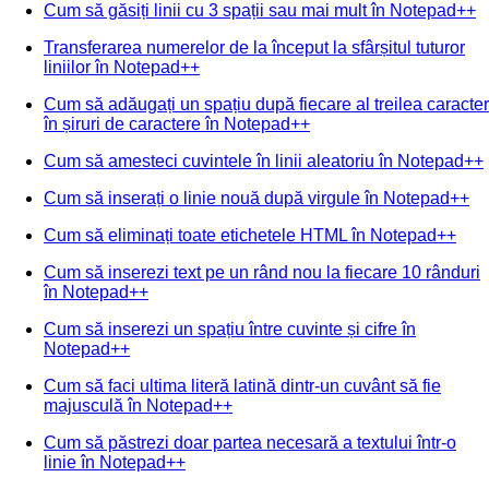
Cum să găsiți linii cu 3 spații sau mai mult în Notepad++
Transferarea numerelor de la început la sfârșitul tuturor
liniilor în Notepad++
Cum să adăugați un spațiu după fiecare al treilea caracter
în șiruri de caractere în Notepad++
Cum să amesteci cuvintele în linii aleatoriu în Notepad++
Cum să inserați o linie nouă după virgule în Notepad++
Cum să eliminați toate etichetele HTML în Notepad++
Cum să inserezi text pe un rând nou la fiecare 10 rânduri
în Notepad++
Cum să inserezi un spațiu între cuvinte și cifre în
Notepad++
Cum să faci ultima literă latină dintr-un cuvânt să fie
majusculă în Notepad++
Cum să păstrezi doar partea necesară a textului într-o
linie în Notepad++