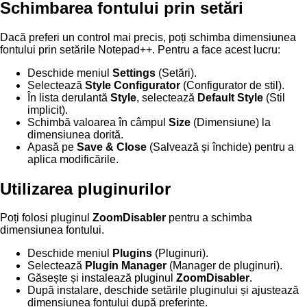
Schimbarea fontului prin setări
Dacă preferi un control mai precis, poți schimba dimensiunea
fontului prin setările Notepad++. Pentru a face acest lucru:
Deschide meniul
Settings
(Setări).
Selectează
Style Configurator
(Configurator de stil).
În lista derulantă
Style
, selectează
Default Style
(Stil
implicit).
Schimbă valoarea în câmpul
Size
(Dimensiune) la
dimensiunea dorită.
Apasă pe
Save & Close
(Salvează și închide) pentru a
aplica modificările.
Utilizarea pluginurilor
Poți folosi pluginul
ZoomDisabler
pentru a schimba
dimensiunea fontului.
Deschide meniul
Plugins
(Pluginuri).
Selectează
Plugin Manager
(Manager de pluginuri).
Găsește și instalează pluginul
ZoomDisabler
.
După instalare, deschide setările pluginului și ajustează
dimensiunea fontului după preferințe.