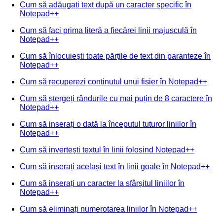
Cum să adăugați text după un caracter specific în
Notepad++
Cum să faci prima literă a fiecărei linii majusculă în
Notepad++
Cum să înlocuiești toate părțile de text din paranteze în
Notepad++
Cum să recuperezi conținutul unui fișier în Notepad++
Cum să ștergeți rândurile cu mai puțin de 8 caractere în
Notepad++
Cum să inserați o dată la începutul tuturor liniilor în
Notepad++
Cum să invertești textul în linii folosind Notepad++
Cum să inserați același text în linii goale în Notepad++
Cum să inserați un caracter la sfârșitul liniilor în
Notepad++
Cum să eliminați numerotarea liniilor în Notepad++