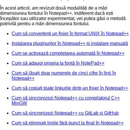
În acest articol, am revizuit două modalități de a mări
dimensiunea fontului în Notepad++. Indiferent dacă ești
începător sau utilizator experimentat, vei putea găsi o metodă
potrivită pentru a mări dimensiunea fontului.
Cum să convertești un fișier în format UNIX în Notepad++
Instalarea pluginurilor în Notepad++ și instalare manuală
Cum se activează completarea automată în Notepad++
Cum să adaugi propria ta fontă în NotePad++
Cum să lăsați doar numerele de cinci cifre în linii în
Notepad++
Cum să copiați toate linkurile dintr-un fișier în Notepad++
Cum să sincronizezi Notepad++ cu compilatorul C++
MinGW
Cum să sincronizezi Notepad++ cu GitLab și GitHub
Cum să eliminați liniile fără punct la final în Notepad++