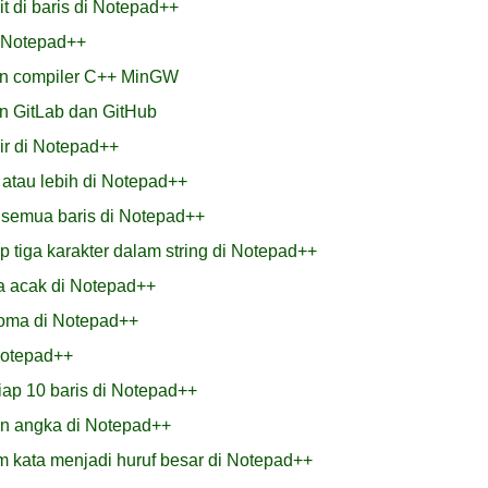
t di baris di Notepad++
i Notepad++
n compiler C++ MinGW
 GitLab dan GitHub
hir di Notepad++
atau lebih di Notepad++
 semua baris di Notepad++
 tiga karakter dalam string di Notepad++
a acak di Notepad++
koma di Notepad++
Notepad++
tiap 10 baris di Notepad++
an angka di Notepad++
m kata menjadi huruf besar di Notepad++