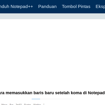
nduh Notepad++
Panduan
Tombol Pintas
Eksp
ra memasukkan baris baru setelah koma di Notepa