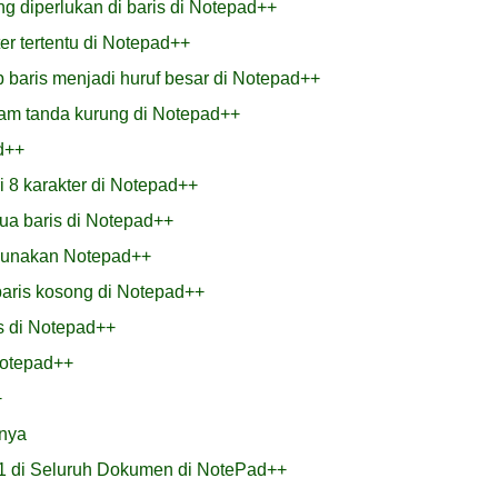
 diperlukan di baris di Notepad++
r tertentu di Notepad++
 baris menjadi huruf besar di Notepad++
am tanda kurung di Notepad++
d++
 8 karakter di Notepad++
a baris di Notepad++
gunakan Notepad++
aris kosong di Notepad++
is di Notepad++
Notepad++
+
inya
1 di Seluruh Dokumen di NotePad++