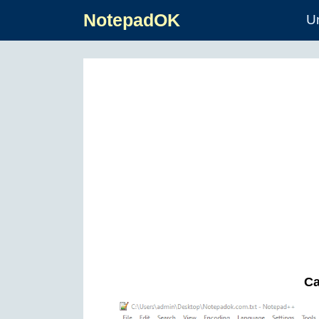
NotepadOK
U
Ca