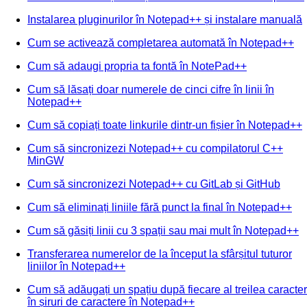
Instalarea pluginurilor în Notepad++ și instalare manuală
Cum se activează completarea automată în Notepad++
Cum să adaugi propria ta fontă în NotePad++
Cum să lăsați doar numerele de cinci cifre în linii în
Notepad++
Cum să copiați toate linkurile dintr-un fișier în Notepad++
Cum să sincronizezi Notepad++ cu compilatorul C++
MinGW
Cum să sincronizezi Notepad++ cu GitLab și GitHub
Cum să eliminați liniile fără punct la final în Notepad++
Cum să găsiți linii cu 3 spații sau mai mult în Notepad++
Transferarea numerelor de la început la sfârșitul tuturor
liniilor în Notepad++
Cum să adăugați un spațiu după fiecare al treilea caracter
în șiruri de caractere în Notepad++