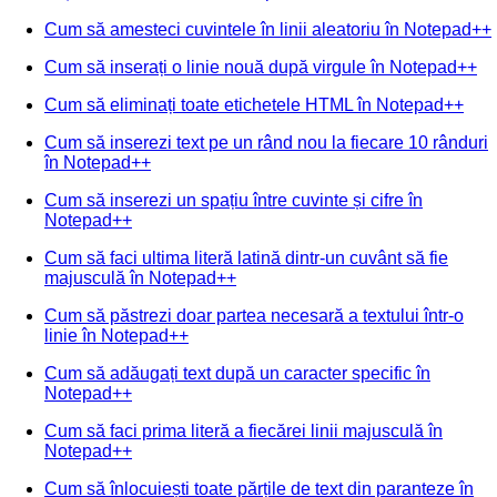
Cum să amesteci cuvintele în linii aleatoriu în Notepad++
Cum să inserați o linie nouă după virgule în Notepad++
Cum să eliminați toate etichetele HTML în Notepad++
Cum să inserezi text pe un rând nou la fiecare 10 rânduri
în Notepad++
Cum să inserezi un spațiu între cuvinte și cifre în
Notepad++
Cum să faci ultima literă latină dintr-un cuvânt să fie
majusculă în Notepad++
Cum să păstrezi doar partea necesară a textului într-o
linie în Notepad++
Cum să adăugați text după un caracter specific în
Notepad++
Cum să faci prima literă a fiecărei linii majusculă în
Notepad++
Cum să înlocuiești toate părțile de text din paranteze în