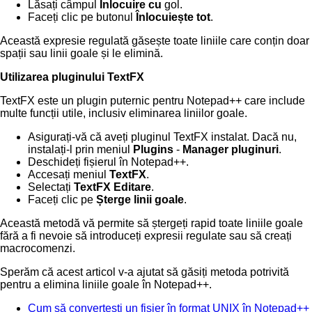
Lăsați câmpul
Înlocuire cu
gol.
Faceți clic pe butonul
Înlocuiește tot
.
Această expresie regulată găsește toate liniile care conțin doar
spații sau linii goale și le elimină.
Utilizarea pluginului TextFX
TextFX este un plugin puternic pentru Notepad++ care include
multe funcții utile, inclusiv eliminarea liniilor goale.
Asigurați-vă că aveți pluginul TextFX instalat. Dacă nu,
instalați-l prin meniul
Plugins
-
Manager pluginuri
.
Deschideți fișierul în Notepad++.
Accesați meniul
TextFX
.
Selectați
TextFX Editare
.
Faceți clic pe
Șterge linii goale
.
Această metodă vă permite să ștergeți rapid toate liniile goale
fără a fi nevoie să introduceți expresii regulate sau să creați
macrocomenzi.
Sperăm că acest articol v-a ajutat să găsiți metoda potrivită
pentru a elimina liniile goale în Notepad++.
Cum să convertești un fișier în format UNIX în Notepad++