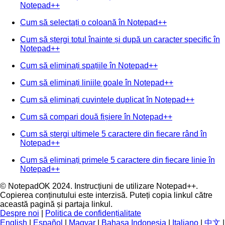
Notepad++
Cum să selectați o coloană în Notepad++
Cum să ștergi totul înainte și după un caracter specific în
Notepad++
Cum să eliminați spațiile în Notepad++
Cum să eliminați liniile goale în Notepad++
Cum să eliminați cuvintele duplicat în Notepad++
Cum să compari două fișiere în Notepad++
Cum să ștergi ultimele 5 caractere din fiecare rând în
Notepad++
Cum să eliminați primele 5 caractere din fiecare linie în
Notepad++
© NotepadOK 2024. Instrucțiuni de utilizare Notepad++.
Copierea conținutului este interzisă. Puteți copia linkul către
această pagină și partaja linkul.
Despre noi
|
Politica de confidențialitate
English
|
Español
|
Magyar
|
Bahasa Indonesia
|
Italiano
|
中文
|