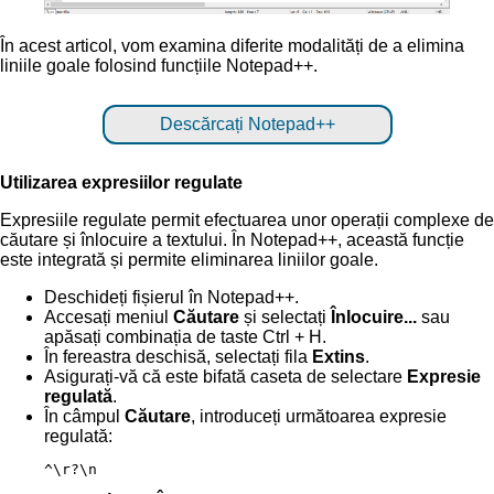
În acest articol, vom examina diferite modalități de a elimina
liniile goale folosind funcțiile Notepad++.
Descărcați Notepad++
Utilizarea expresiilor regulate
Expresiile regulate permit efectuarea unor operații complexe de
căutare și înlocuire a textului. În Notepad++, această funcție
este integrată și permite eliminarea liniilor goale.
Deschideți fișierul în Notepad++.
Accesați meniul
Căutare
și selectați
Înlocuire...
sau
apăsați combinația de taste Ctrl + H.
În fereastra deschisă, selectați fila
Extins
.
Asigurați-vă că este bifată caseta de selectare
Expresie
regulată
.
În câmpul
Căutare
, introduceți următoarea expresie
regulată:
^\r?\n