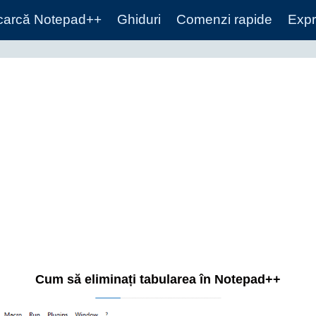
carcă Notepad++
Ghiduri
Comenzi rapide
Expr
Cum să eliminați tabularea în Notepad++