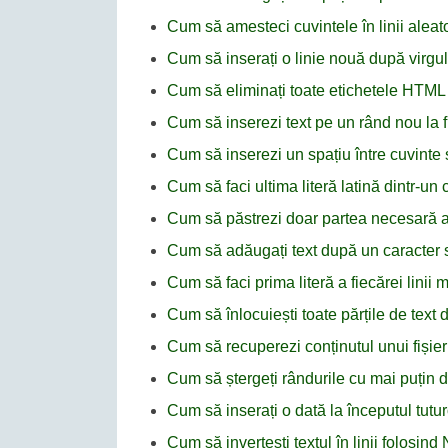
Cum să amesteci cuvintele în linii alea
Cum să inserați o linie nouă după virg
Cum să eliminați toate etichetele HTM
Cum să inserezi text pe un rând nou la 
Cum să inserezi un spațiu între cuvinte 
Cum să faci ultima literă latină dintr-u
Cum să păstrezi doar partea necesară a t
Cum să adăugați text după un caracter 
Cum să faci prima literă a fiecărei lini
Cum să înlocuiești toate părțile de text
Cum să recuperezi conținutul unui fișie
Cum să ștergeți rândurile cu mai puțin 
Cum să inserați o dată la începutul tutur
Cum să invertești textul în linii folosin