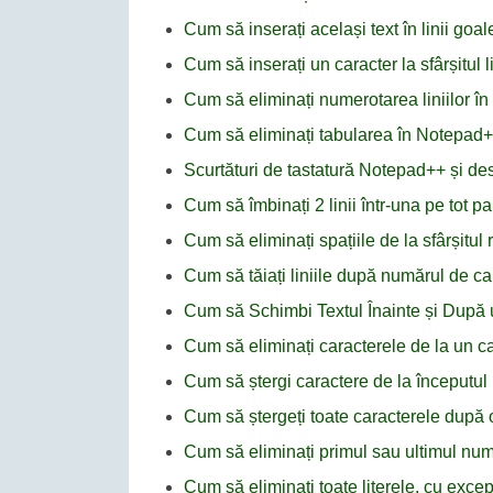
Cum să inserați același text în linii go
Cum să inserați un caracter la sfârșitul 
Cum să eliminați numerotarea liniilor î
Cum să eliminați tabularea în Notepad
Scurtături de tastatură Notepad++ și desc
Cum să îmbinați 2 linii într-una pe tot
Cum să eliminați spațiile de la sfârșitul
Cum să tăiați liniile după numărul de c
Cum să Schimbi Textul Înainte și După
Cum să eliminați caracterele de la un car
Cum să ștergi caractere de la începutul 
Cum să ștergeți toate caracterele după 
Cum să eliminați primul sau ultimul nu
Cum să eliminați toate literele, cu excep