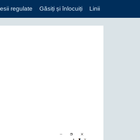
esii regulate
Găsiți și înlocuiți
Linii