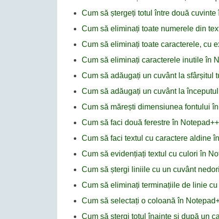
Cum să ștergeți totul între două cuvint
Cum să eliminați toate numerele din te
Cum să eliminați toate caracterele, cu e
Cum să eliminați caracterele inutile în
Cum să adăugați un cuvânt la sfârșitul tu
Cum să adăugați un cuvânt la începutul 
Cum să mărești dimensiunea fontului î
Cum să faci două ferestre în Notepad++
Cum să faci textul cu caractere aldine 
Cum să evidențiați textul cu culori în 
Cum să ștergi liniile cu un cuvânt nedor
Cum să eliminați terminațiile de linie c
Cum să selectați o coloană în Notepad
Cum să ștergi totul înainte și după un c