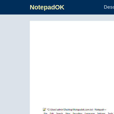
NotepadOK
Des