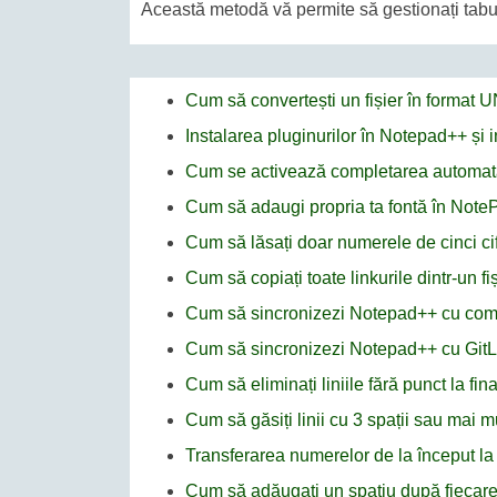
Această metodă vă permite să gestionați tabulări
Cum să convertești un fișier în format
Instalarea pluginurilor în Notepad++ și
Cum se activează completarea automat
Cum să adaugi propria ta fontă în Not
Cum să lăsați doar numerele de cinci cif
Cum să copiați toate linkurile dintr-un f
Cum să sincronizezi Notepad++ cu co
Cum să sincronizezi Notepad++ cu GitL
Cum să eliminați liniile fără punct la fi
Cum să găsiți linii cu 3 spații sau mai 
Transferarea numerelor de la început la s
Cum să adăugați un spațiu după fiecare a