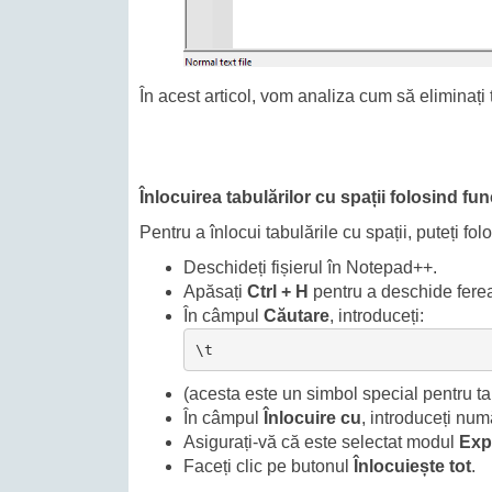
În acest articol, vom analiza cum să eliminați
Înlocuirea tabulărilor cu spații folosind fun
Pentru a înlocui tabulările cu spații, puteți fo
Deschideți fișierul în Notepad++.
Apăsați
Ctrl + H
pentru a deschide fere
În câmpul
Căutare
, introduceți:
\t
(acesta este un simbol special pentru ta
În câmpul
Înlocuire cu
, introduceți numă
Asigurați-vă că este selectat modul
Exp
Faceți clic pe butonul
Înlocuiește tot
.