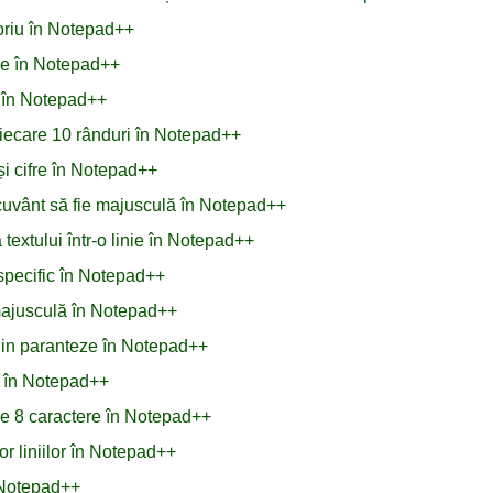
toriu în Notepad++
ule în Notepad++
L în Notepad++
fiecare 10 rânduri în Notepad++
și cifre în Notepad++
n cuvânt să fie majusculă în Notepad++
extului într-o linie în Notepad++
specific în Notepad++
i majusculă în Notepad++
 din paranteze în Notepad++
r în Notepad++
de 8 caractere în Notepad++
or liniilor în Notepad++
d Notepad++