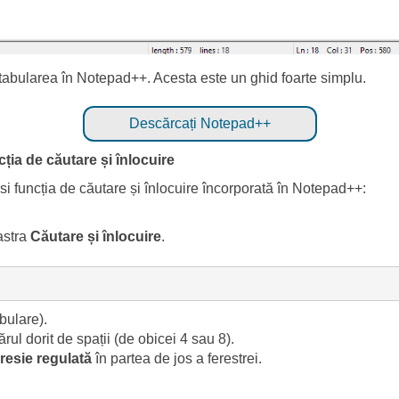
 tabularea în Notepad++. Acesta este un ghid foarte simplu.
Descărcați Notepad++
cția de căutare și înlocuire
losi funcția de căutare și înlocuire încorporată în Notepad++:
astra
Căutare și înlocuire
.
bulare).
rul dorit de spații (de obicei 4 sau 8).
resie regulată
în partea de jos a ferestrei.