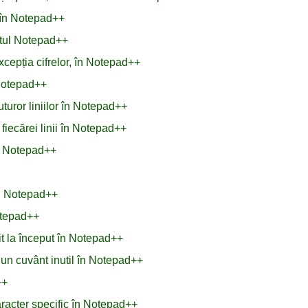
e în Notepad++
xtul Notepad++
xcepția cifrelor, în Notepad++
 Notepad++
turor liniilor în Notepad++
fiecărei linii în Notepad++
n Notepad++
în Notepad++
Notepad++
it la început în Notepad++
u un cuvânt inutil în Notepad++
++
aracter specific în Notepad++