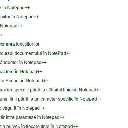
ale în Notepad++
liniilor în Notepad++
n Notepad++
++
rierea funcțiilor lor
 parcursul documentului în NotePad++
 rândurilor în Notepad++
aractere în Notepad++
 un Simbol în Notepad++
acter specific până la sfârșitul liniei în Notepad++
unei linii până la un caracter specific în Notepad++
o virgulă în Notepad++
măr între paranteze în Notepad++
ția primei, în fiecare linie în Notepad++