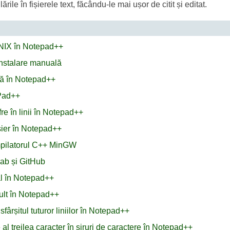
le în fișierele text, făcându-le mai ușor de citit și editat.
 UNIX în Notepad++
 instalare manuală
ă în Notepad++
ePad++
re în linii în Notepad++
ișier în Notepad++
mpilatorul C++ MinGW
ab și GitHub
nal în Notepad++
mult în Notepad++
fârșitul tuturor liniilor în Notepad++
l treilea caracter în șiruri de caractere în Notepad++