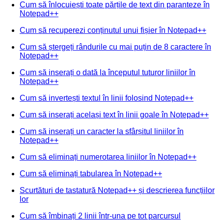
Cum să înlocuiești toate părțile de text din paranteze în
Notepad++
Cum să recuperezi conținutul unui fișier în Notepad++
Cum să ștergeți rândurile cu mai puțin de 8 caractere în
Notepad++
Cum să inserați o dată la începutul tuturor liniilor în
Notepad++
Cum să invertești textul în linii folosind Notepad++
Cum să inserați același text în linii goale în Notepad++
Cum să inserați un caracter la sfârșitul liniilor în
Notepad++
Cum să eliminați numerotarea liniilor în Notepad++
Cum să eliminați tabularea în Notepad++
Scurtături de tastatură Notepad++ și descrierea funcțiilor
lor
Cum să îmbinați 2 linii într-una pe tot parcursul