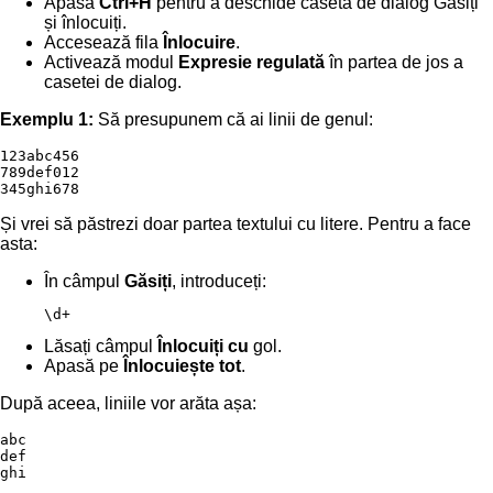
Apasă
Ctrl+H
pentru a deschide caseta de dialog Găsiți
și înlocuiți.
Accesează fila
Înlocuire
.
Activează modul
Expresie regulată
în partea de jos a
casetei de dialog.
Exemplu 1:
Să presupunem că ai linii de genul:
123abc456

789def012

345ghi678
Și vrei să păstrezi doar partea textului cu litere. Pentru a face
asta:
În câmpul
Găsiți
, introduceți:
\d+
Lăsați câmpul
Înlocuiți cu
gol.
Apasă pe
Înlocuiește tot
.
După aceea, liniile vor arăta așa:
abc

def

ghi