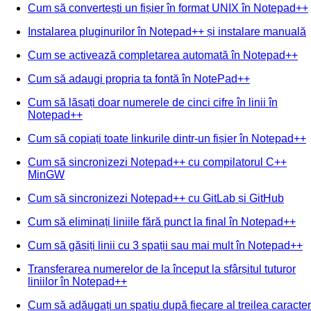
Cum să convertești un fișier în format UNIX în Notepad++
Instalarea pluginurilor în Notepad++ și instalare manuală
Cum se activează completarea automată în Notepad++
Cum să adaugi propria ta fontă în NotePad++
Cum să lăsați doar numerele de cinci cifre în linii în
Notepad++
Cum să copiați toate linkurile dintr-un fișier în Notepad++
Cum să sincronizezi Notepad++ cu compilatorul C++
MinGW
Cum să sincronizezi Notepad++ cu GitLab și GitHub
Cum să eliminați liniile fără punct la final în Notepad++
Cum să găsiți linii cu 3 spații sau mai mult în Notepad++
Transferarea numerelor de la început la sfârșitul tuturor
liniilor în Notepad++
Cum să adăugați un spațiu după fiecare al treilea caracter