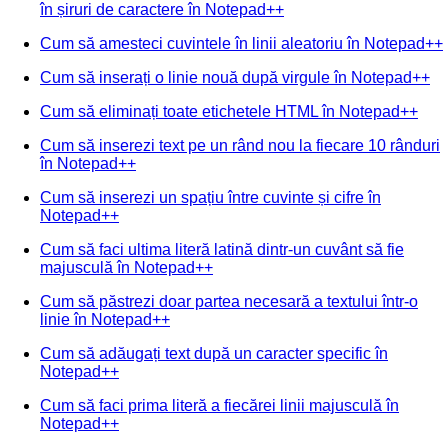
în șiruri de caractere în Notepad++
Cum să amesteci cuvintele în linii aleatoriu în Notepad++
Cum să inserați o linie nouă după virgule în Notepad++
Cum să eliminați toate etichetele HTML în Notepad++
Cum să inserezi text pe un rând nou la fiecare 10 rânduri
în Notepad++
Cum să inserezi un spațiu între cuvinte și cifre în
Notepad++
Cum să faci ultima literă latină dintr-un cuvânt să fie
majusculă în Notepad++
Cum să păstrezi doar partea necesară a textului într-o
linie în Notepad++
Cum să adăugați text după un caracter specific în
Notepad++
Cum să faci prima literă a fiecărei linii majusculă în
Notepad++