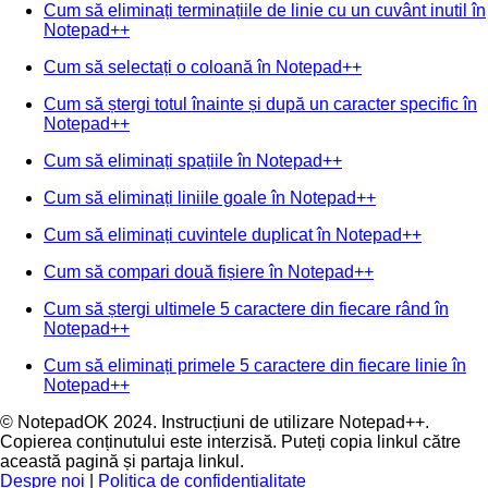
Cum să eliminați terminațiile de linie cu un cuvânt inutil în
Notepad++
Cum să selectați o coloană în Notepad++
Cum să ștergi totul înainte și după un caracter specific în
Notepad++
Cum să eliminați spațiile în Notepad++
Cum să eliminați liniile goale în Notepad++
Cum să eliminați cuvintele duplicat în Notepad++
Cum să compari două fișiere în Notepad++
Cum să ștergi ultimele 5 caractere din fiecare rând în
Notepad++
Cum să eliminați primele 5 caractere din fiecare linie în
Notepad++
© NotepadOK 2024. Instrucțiuni de utilizare Notepad++.
Copierea conținutului este interzisă. Puteți copia linkul către
această pagină și partaja linkul.
Despre noi
|
Politica de confidențialitate