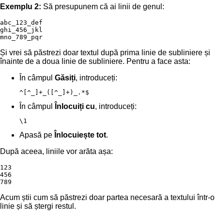
Exemplu 2:
Să presupunem că ai linii de genul:
abc_123_def

ghi_456_jkl

mno_789_pqr
Și vrei să păstrezi doar textul după prima linie de subliniere și
înainte de a doua linie de subliniere. Pentru a face asta:
În câmpul
Găsiți
, introduceți:
^[^_]+_([^_]+)_.*$
În câmpul
Înlocuiți cu
, introduceți:
\1
Apasă pe
Înlocuiește tot
.
După aceea, liniile vor arăta așa:
123

456

789
Acum știi cum să păstrezi doar partea necesară a textului într-o
linie și să ștergi restul.