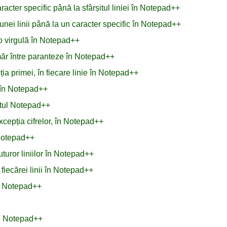
acter specific până la sfârșitul liniei în Notepad++
unei linii până la un caracter specific în Notepad++
o virgulă în Notepad++
măr între paranteze în Notepad++
ția primei, în fiecare linie în Notepad++
e în Notepad++
xtul Notepad++
xcepția cifrelor, în Notepad++
 Notepad++
turor liniilor în Notepad++
fiecărei linii în Notepad++
n Notepad++
în Notepad++