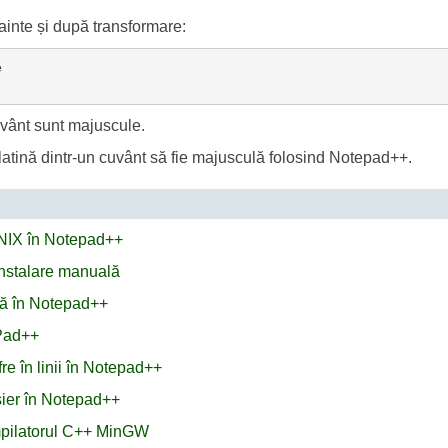
ainte și după transformare:


cuvânt sunt majuscule.
ră latină dintr-un cuvânt să fie majusculă folosind Notepad++.
 UNIX în Notepad++
 instalare manuală
ă în Notepad++
ePad++
re în linii în Notepad++
ișier în Notepad++
mpilatorul C++ MinGW