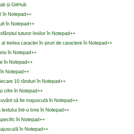
ab și GitHub
nal în Notepad++
mult în Notepad++
fârșitul tuturor liniilor în Notepad++
l treilea caracter în șiruri de caractere în Notepad++
toriu în Notepad++
ule în Notepad++
L în Notepad++
fiecare 10 rânduri în Notepad++
și cifre în Notepad++
n cuvânt să fie majusculă în Notepad++
extului într-o linie în Notepad++
specific în Notepad++
i majusculă în Notepad++