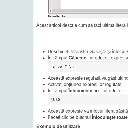
Acest articol descrie cum să faci ultima liter
Deschideți fereastra Găsește și înlocuie
În câmpul
Găsește
, introduceți expresi
[a-zA-Z]\b
Această expresie regulată va găsi ultima 
Activați opțiunea expresiilor regulate
În câmpul
Înlocuiește cu:
, introduceți:
\U$0
Această expresie va înlocui litera găsit
Faceți clic pe butonul
Înlocuiește toate
Exemplu de utilizare