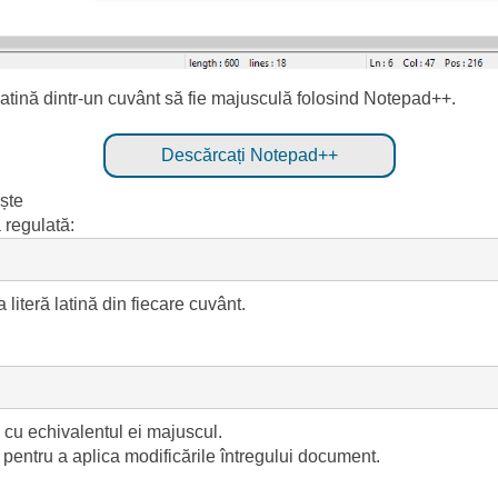
ă latină dintr-un cuvânt să fie majusculă folosind Notepad++.
Descărcați Notepad++
ște
a regulată:
literă latină din fiecare cuvânt.
ă cu echivalentul ei majuscul.
pentru a aplica modificările întregului document.