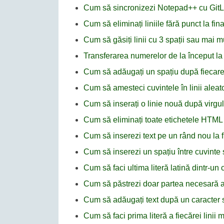
Cum să sincronizezi Notepad++ cu GitL
Cum să eliminați liniile fără punct la fi
Cum să găsiți linii cu 3 spații sau mai 
Transferarea numerelor de la început la s
Cum să adăugați un spațiu după fiecare a
Cum să amesteci cuvintele în linii alea
Cum să inserați o linie nouă după virg
Cum să eliminați toate etichetele HTM
Cum să inserezi text pe un rând nou la 
Cum să inserezi un spațiu între cuvinte 
Cum să faci ultima literă latină dintr-u
Cum să păstrezi doar partea necesară a t
Cum să adăugați text după un caracter 
Cum să faci prima literă a fiecărei lini