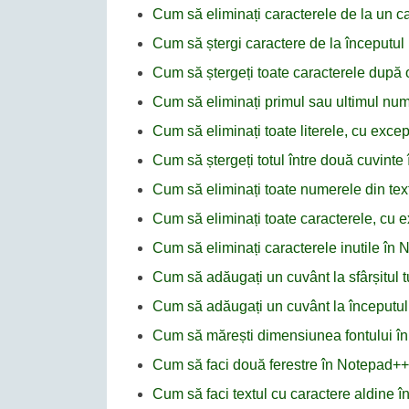
Cum să eliminați caracterele de la un car
Cum să ștergi caractere de la începutul 
Cum să ștergeți toate caracterele după 
Cum să eliminați primul sau ultimul nu
Cum să eliminați toate literele, cu excep
Cum să ștergeți totul între două cuvint
Cum să eliminați toate numerele din te
Cum să eliminați toate caracterele, cu e
Cum să eliminați caracterele inutile în
Cum să adăugați un cuvânt la sfârșitul tu
Cum să adăugați un cuvânt la începutul 
Cum să mărești dimensiunea fontului î
Cum să faci două ferestre în Notepad++
Cum să faci textul cu caractere aldine 