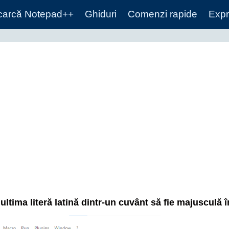
carcă Notepad++
Ghiduri
Comenzi rapide
Expr
ultima literă latină dintr-un cuvânt să fie majusculă