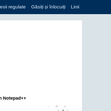
esii regulate
Găsiți și înlocuiți
Linii
 în Notepad++