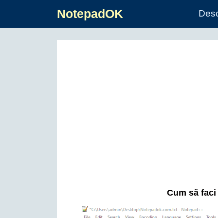
NotepadOK
Des
Cum să faci 