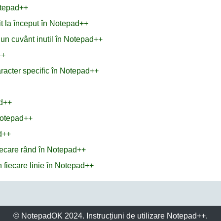
Notepad++
it la început în Notepad++
u un cuvânt inutil în Notepad++
++
aracter specific în Notepad++
ad++
 Notepad++
d++
fiecare rând în Notepad++
n fiecare linie în Notepad++
© NotepadOK 2024. Instrucțiuni de utilizare Notepad++.