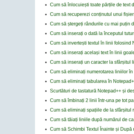
Cum să înlocuiești toate părțile de text
Cum să recuperezi conținutul unui fișie
Cum să ștergeți rândurile cu mai puțin 
Cum să inserați o dată la începutul tutur
Cum să invertești textul în linii folosin
Cum să inserați același text în linii go
Cum să inserați un caracter la sfârșitul 
Cum să eliminați numerotarea liniilor î
Cum să eliminați tabularea în Notepad
Scurtături de tastatură Notepad++ și desc
Cum să îmbinați 2 linii într-una pe tot
Cum să eliminați spațiile de la sfârșitul
Cum să tăiați liniile după numărul de c
Cum să Schimbi Textul Înainte și După