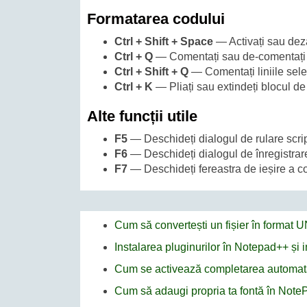
Formatarea codului
Ctrl + Shift + Space
— Activați sau deza
Ctrl + Q
— Comentați sau de-comentați li
Ctrl + Shift + Q
— Comentați liniile sele
Ctrl + K
— Pliați sau extindeți blocul de
Alte funcții utile
F5
— Deschideți dialogul de rulare scrip
F6
— Deschideți dialogul de înregistrar
F7
— Deschideți fereastra de ieșire a c
Cum să convertești un fișier în format
Instalarea pluginurilor în Notepad++ și
Cum se activează completarea automat
Cum să adaugi propria ta fontă în Not