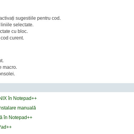
ctivați sugestiile pentru cod.
niile selectate.
ctate cu bloc.
 cod curent.
t.
e macro.
onsolei.
 UNIX în Notepad++
 instalare manuală
ă în Notepad++
ePad++