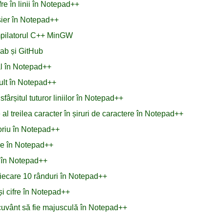
re în linii în Notepad++
ișier în Notepad++
mpilatorul C++ MinGW
ab și GitHub
nal în Notepad++
mult în Notepad++
fârșitul tuturor liniilor în Notepad++
l treilea caracter în șiruri de caractere în Notepad++
toriu în Notepad++
ule în Notepad++
L în Notepad++
fiecare 10 rânduri în Notepad++
și cifre în Notepad++
n cuvânt să fie majusculă în Notepad++