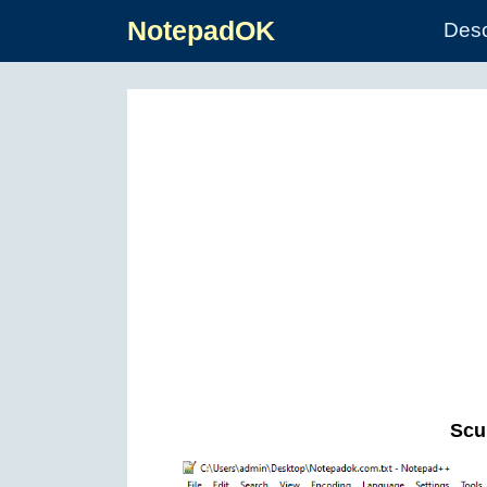
NotepadOK
Des
Scur