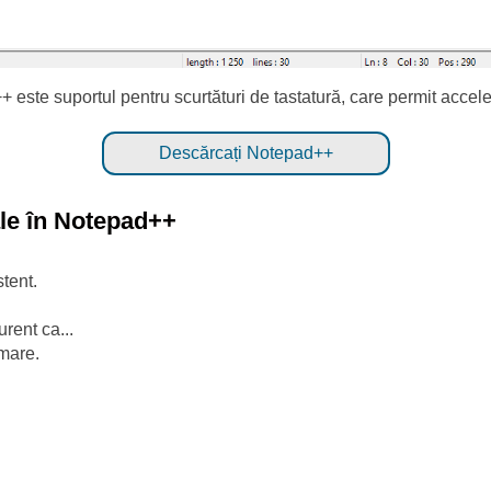
 este suportul pentru scurtături de tastatură, care permit acceler
Descărcați Notepad++
ale în Notepad++
tent.
rent ca...
mare.