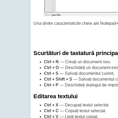
Una dintre caracteristicile cheie ale Notepad++
Scurtături de tastatură princip
Ctrl + N
— Creați un document nou.
Ctrl + O
— Deschideți un document exis
Ctrl + S
— Salvați documentul curent.
Ctrl + Shift + S
— Salvați documentul cu
Ctrl + P
— Deschideți dialogul de impri
Editarea textului
Ctrl + X
— Decupați textul selectat.
Ctrl + C
— Copiați textul selectat.
Ctrl + V
— Lipiți textul copiat.