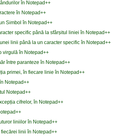
 rândurilor în Notepad++
aractere în Notepad++
 un Simbol în Notepad++
acter specific până la sfârșitul liniei în Notepad++
unei linii până la un caracter specific în Notepad++
o virgulă în Notepad++
măr între paranteze în Notepad++
ția primei, în fiecare linie în Notepad++
e în Notepad++
xtul Notepad++
xcepția cifrelor, în Notepad++
 Notepad++
turor liniilor în Notepad++
fiecărei linii în Notepad++