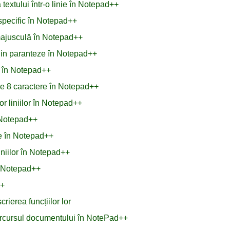
extului într-o linie în Notepad++
specific în Notepad++
i majusculă în Notepad++
 din paranteze în Notepad++
r în Notepad++
de 8 caractere în Notepad++
or liniilor în Notepad++
d Notepad++
ale în Notepad++
liniilor în Notepad++
n Notepad++
++
rierea funcțiilor lor
 parcursul documentului în NotePad++