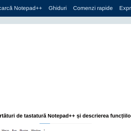
carcă Notepad++
Ghiduri
Comenzi rapide
Expr
tături de tastatură Notepad++ și descrierea funcțiilo