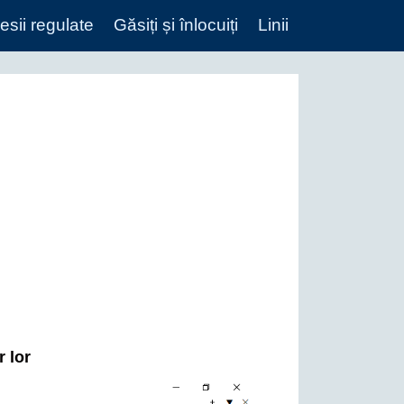
esii regulate
Găsiți și înlocuiți
Linii
r lor