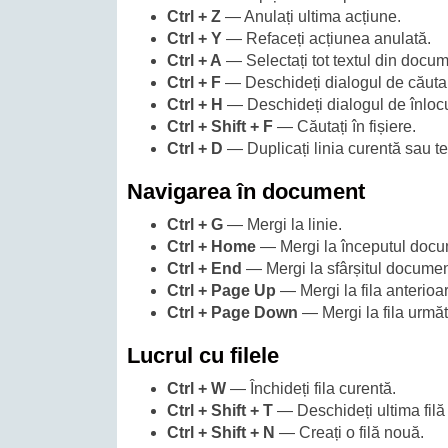
Ctrl + Z
— Anulați ultima acțiune.
Ctrl + Y
— Refaceți acțiunea anulată.
Ctrl + A
— Selectați tot textul din docum
Ctrl + F
— Deschideți dialogul de căuta
Ctrl + H
— Deschideți dialogul de înlocu
Ctrl + Shift + F
— Căutați în fișiere.
Ctrl + D
— Duplicați linia curentă sau tex
Navigarea în document
Ctrl + G
— Mergi la linie.
Ctrl + Home
— Mergi la începutul docu
Ctrl + End
— Mergi la sfârșitul documen
Ctrl + Page Up
— Mergi la fila anterioa
Ctrl + Page Down
— Mergi la fila urmă
Lucrul cu filele
Ctrl + W
— Închideți fila curentă.
Ctrl + Shift + T
— Deschideți ultima filă 
Ctrl + Shift + N
— Creați o filă nouă.