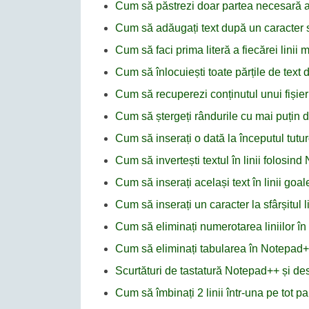
Cum să păstrezi doar partea necesară a t
Cum să adăugați text după un caracter 
Cum să faci prima literă a fiecărei lini
Cum să înlocuiești toate părțile de text
Cum să recuperezi conținutul unui fișie
Cum să ștergeți rândurile cu mai puțin 
Cum să inserați o dată la începutul tutur
Cum să invertești textul în linii folosin
Cum să inserați același text în linii go
Cum să inserați un caracter la sfârșitul 
Cum să eliminați numerotarea liniilor î
Cum să eliminați tabularea în Notepad
Scurtături de tastatură Notepad++ și desc
Cum să îmbinați 2 linii într-una pe tot