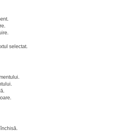
ent.
re.
ire.
tul selectat.
mentului.
tului.
ră.
toare.
închisă.