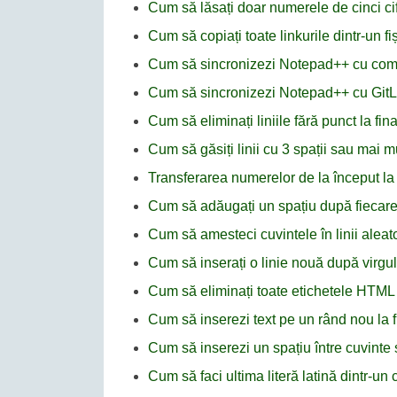
Cum să lăsați doar numerele de cinci cif
Cum să copiați toate linkurile dintr-un f
Cum să sincronizezi Notepad++ cu co
Cum să sincronizezi Notepad++ cu GitL
Cum să eliminați liniile fără punct la fi
Cum să găsiți linii cu 3 spații sau mai 
Transferarea numerelor de la început la s
Cum să adăugați un spațiu după fiecare a
Cum să amesteci cuvintele în linii alea
Cum să inserați o linie nouă după virg
Cum să eliminați toate etichetele HTM
Cum să inserezi text pe un rând nou la 
Cum să inserezi un spațiu între cuvinte 
Cum să faci ultima literă latină dintr-u