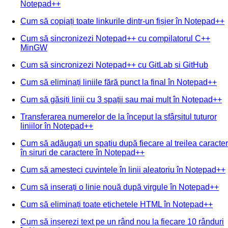
Notepad++
Cum să copiați toate linkurile dintr-un fișier în Notepad++
Cum să sincronizezi Notepad++ cu compilatorul C++
MinGW
Cum să sincronizezi Notepad++ cu GitLab și GitHub
Cum să eliminați liniile fără punct la final în Notepad++
Cum să găsiți linii cu 3 spații sau mai mult în Notepad++
Transferarea numerelor de la început la sfârșitul tuturor
liniilor în Notepad++
Cum să adăugați un spațiu după fiecare al treilea caracter
în șiruri de caractere în Notepad++
Cum să amesteci cuvintele în linii aleatoriu în Notepad++
Cum să inserați o linie nouă după virgule în Notepad++
Cum să eliminați toate etichetele HTML în Notepad++
Cum să inserezi text pe un rând nou la fiecare 10 rânduri