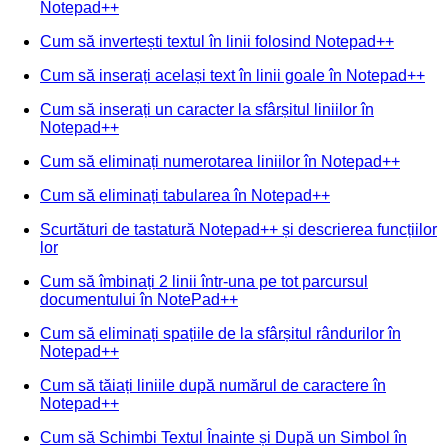
Notepad++
Cum să invertești textul în linii folosind Notepad++
Cum să inserați același text în linii goale în Notepad++
Cum să inserați un caracter la sfârșitul liniilor în
Notepad++
Cum să eliminați numerotarea liniilor în Notepad++
Cum să eliminați tabularea în Notepad++
Scurtături de tastatură Notepad++ și descrierea funcțiilor
lor
Cum să îmbinați 2 linii într-una pe tot parcursul
documentului în NotePad++
Cum să eliminați spațiile de la sfârșitul rândurilor în
Notepad++
Cum să tăiați liniile după numărul de caractere în
Notepad++
Cum să Schimbi Textul Înainte și După un Simbol în