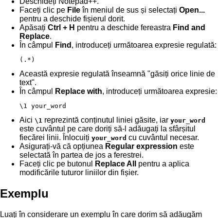
Deschideți Notepad++.
Faceți clic pe
File
în meniul de sus și selectați
Open...
pentru a deschide fișierul dorit.
Apăsați
Ctrl + H
pentru a deschide fereastra
Find and
Replace
.
În câmpul
Find
, introduceți următoarea expresie regulată:
(.*)
Această expresie regulată înseamnă "găsiți orice linie de
text".
În câmpul
Replace with
, introduceți următoarea expresie:
\1 your_word
Aici
reprezintă conținutul liniei găsite, iar
\1
your_word
este cuvântul pe care doriți să-l adăugați la sfârșitul
fiecărei linii. Înlocuiți
cu cuvântul necesar.
your_word
Asigurați-vă că opțiunea
Regular expression
este
selectată în partea de jos a ferestrei.
Faceți clic pe butonul
Replace All
pentru a aplica
modificările tuturor liniilor din fișier.
Exemplu
Luați în considerare un exemplu în care dorim să adăugăm