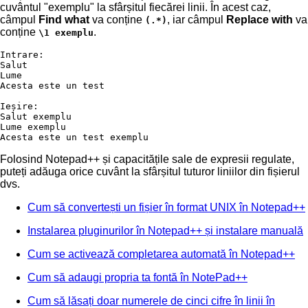
cuvântul "exemplu" la sfârșitul fiecărei linii. În acest caz,
câmpul
Find what
va conține
, iar câmpul
Replace with
va
(.*)
conține
.
\1 exemplu
Intrare:

Salut

Lume

Acesta este un test

Ieșire:

Salut exemplu

Lume exemplu

Acesta este un test exemplu
Folosind Notepad++ și capacitățile sale de expresii regulate,
puteți adăuga orice cuvânt la sfârșitul tuturor liniilor din fișierul
dvs.
Cum să convertești un fișier în format UNIX în Notepad++
Instalarea pluginurilor în Notepad++ și instalare manuală
Cum se activează completarea automată în Notepad++
Cum să adaugi propria ta fontă în NotePad++
Cum să lăsați doar numerele de cinci cifre în linii în