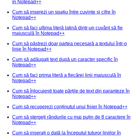
în Notepad++
Cum să inserezi un spațiu între cuvinte și cifre în
Notepad++
Cum să faci ultima literă latină dintr-un cuvânt să fie
majusculă în Notepad++
Cum să păstrezi doar partea necesară a textului într-o
linie în Notepad++
Cum să adăugați text după un caracter specific în
Notepad++
Cum să faci prima literă a fiecărei linii majusculă în
Notepad++
Cum să înlocuiești toate părțile de text din paranteze în
Notepad++
Cum să recuperezi conținutul unui fișier în Notepad++
Cum să ștergeți rândurile cu mai puțin de 8 caractere în
Notepad++
Cum să inserați o dată la începutul tuturor liniilor în