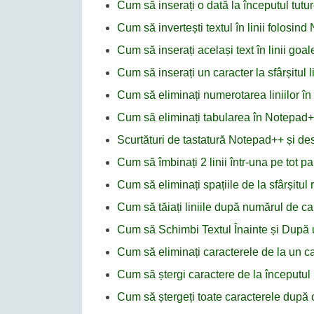
Cum să inserați o dată la începutul tutur
Cum să invertești textul în linii folosin
Cum să inserați același text în linii go
Cum să inserați un caracter la sfârșitul 
Cum să eliminați numerotarea liniilor î
Cum să eliminați tabularea în Notepad
Scurtături de tastatură Notepad++ și desc
Cum să îmbinați 2 linii într-una pe tot
Cum să eliminați spațiile de la sfârșitul
Cum să tăiați liniile după numărul de c
Cum să Schimbi Textul Înainte și După
Cum să eliminați caracterele de la un car
Cum să ștergi caractere de la începutul 
Cum să ștergeți toate caracterele după 