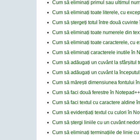
Cum să eliminați primul sau ultimul nu
Cum să eliminați toate literele, cu excep
Cum să ștergeți totul între două cuvint
Cum să eliminați toate numerele din te
Cum să eliminați toate caracterele, cu e
Cum să eliminați caracterele inutile în
Cum să adăugați un cuvânt la sfârșitul tu
Cum să adăugați un cuvânt la începutul 
Cum să mărești dimensiunea fontului î
Cum să faci două ferestre în Notepad++
Cum să faci textul cu caractere aldine 
Cum să evidențiați textul cu culori în 
Cum să ștergi liniile cu un cuvânt nedor
Cum să eliminați terminațiile de linie c