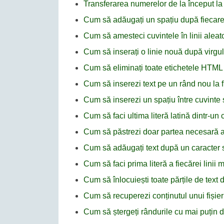
Transferarea numerelor de la început la s
Cum să adăugați un spațiu după fiecare a
Cum să amesteci cuvintele în linii alea
Cum să inserați o linie nouă după virg
Cum să eliminați toate etichetele HTM
Cum să inserezi text pe un rând nou la 
Cum să inserezi un spațiu între cuvinte 
Cum să faci ultima literă latină dintr-u
Cum să păstrezi doar partea necesară a t
Cum să adăugați text după un caracter 
Cum să faci prima literă a fiecărei lini
Cum să înlocuiești toate părțile de text
Cum să recuperezi conținutul unui fișie
Cum să ștergeți rândurile cu mai puțin 