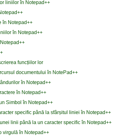
or liniilor în Notepad++
d Notepad++
ale în Notepad++
liniilor în Notepad++
n Notepad++
++
rierea funcțiilor lor
 parcursul documentului în NotePad++
 rândurilor în Notepad++
aractere în Notepad++
 un Simbol în Notepad++
acter specific până la sfârșitul liniei în Notepad++
unei linii până la un caracter specific în Notepad++
o virgulă în Notepad++