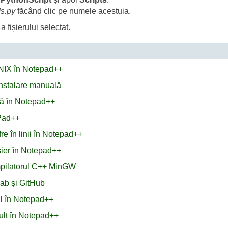
s.py
făcând clic pe numele acestuia.
a fișierului selectat.
 UNIX în Notepad++
 instalare manuală
ă în Notepad++
ePad++
re în linii în Notepad++
ișier în Notepad++
mpilatorul C++ MinGW
ab și GitHub
nal în Notepad++
mult în Notepad++