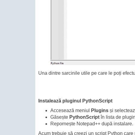
Una dintre sarcinile utile pe care le poți efec
Instalează pluginul PythonScript
Accesează meniul
Plugins
și selectea
Găsește
PythonScript
în lista de plugin
Repornește Notepad++ după instalare.
Acum trebuie să creezi un script Python care s