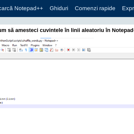
carcă Notepad++
Ghiduri
Comenzi rapide
Expr
m să amesteci cuvintele în linii aleatoriu în Notepa