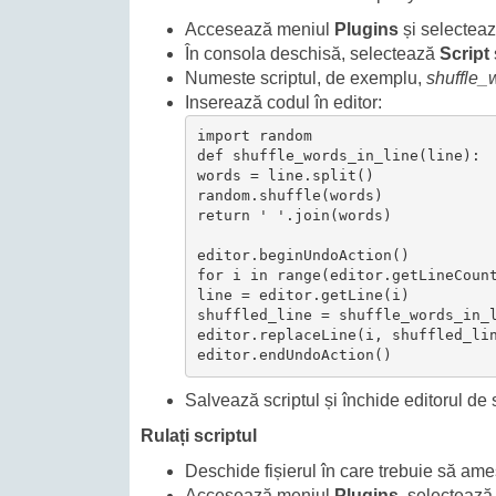
Accesează meniul
Plugins
și selectea
În consola deschisă, selectează
Script
Numeste scriptul, de exemplu,
shuffle_
Inserează codul în editor:
import random

def shuffle_words_in_line(line):

words = line.split()

random.shuffle(words)

return ' '.join(words)

editor.beginUndoAction()

for i in range(editor.getLineCount
line = editor.getLine(i)

shuffled_line = shuffle_words_in_l
editor.replaceLine(i, shuffled_lin
editor.endUndoAction()
Salvează scriptul și închide editorul de s
Rulați scriptul
Deschide fișierul în care trebuie să ame
Accesează meniul
Plugins
, selecteaz