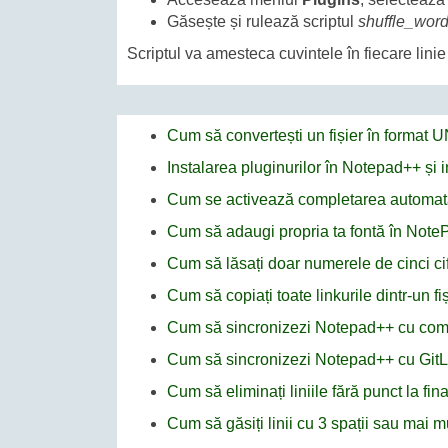
Găsește și rulează scriptul
shuffle_word
Scriptul va amesteca cuvintele în fiecare linie 
Cum să convertești un fișier în format
Instalarea pluginurilor în Notepad++ și
Cum se activează completarea automat
Cum să adaugi propria ta fontă în Not
Cum să lăsați doar numerele de cinci cif
Cum să copiați toate linkurile dintr-un f
Cum să sincronizezi Notepad++ cu co
Cum să sincronizezi Notepad++ cu GitL
Cum să eliminați liniile fără punct la fi
Cum să găsiți linii cu 3 spații sau mai 