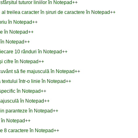
fârșitul tuturor liniilor în Notepad++
l treilea caracter în șiruri de caractere în Notepad++
toriu în Notepad++
ule în Notepad++
L în Notepad++
fiecare 10 rânduri în Notepad++
și cifre în Notepad++
n cuvânt să fie majusculă în Notepad++
extului într-o linie în Notepad++
specific în Notepad++
i majusculă în Notepad++
 din paranteze în Notepad++
r în Notepad++
de 8 caractere în Notepad++