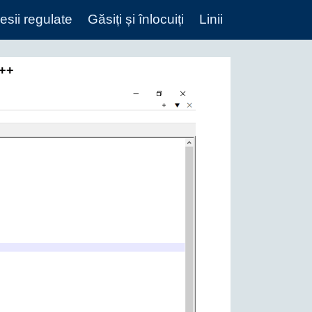
esii regulate
Găsiți și înlocuiți
Linii
d++