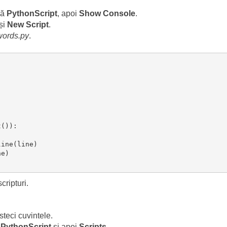
ză
PythonScript
, apoi
Show Console
.
și
New Script
.
words.py
.
()):

ine(line)

e)

cripturi.
steci cuvintele.
ă
PythonScript
și apoi
Scripts
.