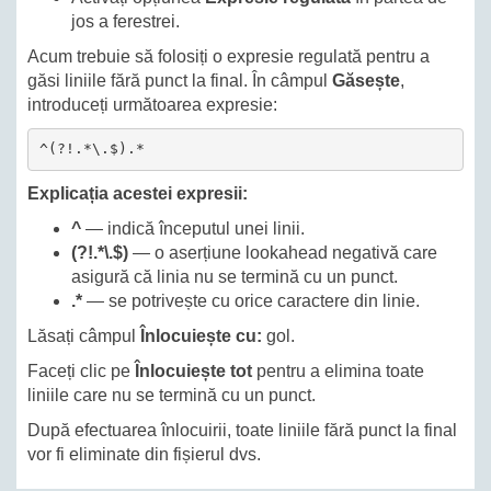
jos a ferestrei.
Acum trebuie să folosiți o expresie regulată pentru a
găsi liniile fără punct la final. În câmpul
Găsește
,
introduceți următoarea expresie:
^(?!.*\.$).*
Explicația acestei expresii:
^
— indică începutul unei linii.
(?!.*\.$)
— o aserțiune lookahead negativă care
asigură că linia nu se termină cu un punct.
.*
— se potrivește cu orice caractere din linie.
Lăsați câmpul
Înlocuiește cu:
gol.
Faceți clic pe
Înlocuiește tot
pentru a elimina toate
liniile care nu se termină cu un punct.
După efectuarea înlocuirii, toate liniile fără punct la final
vor fi eliminate din fișierul dvs.