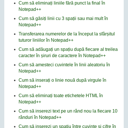
Cum să eliminați liniile fără punct la final în
Notepad++
Cum să găsiți linii cu 3 spații sau mai mult în
Notepad++
Transferarea numerelor de la început la sfârșitul
tuturor liniilor în Notepad++
Cum să adăugați un spațiu după fiecare al treilea
caracter în șiruri de caractere în Notepad++
Cum să amesteci cuvintele în linii aleatoriu în
Notepad++
Cum să inserați o linie nouă după virgule în
Notepad++
Cum să eliminați toate etichetele HTML în
Notepad++
Cum să inserezi text pe un rând nou la fiecare 10
rânduri în Notepad++
Cum să inserezi un spațiu între cuvinte și cifre în