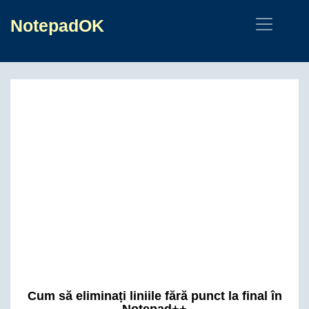
NotepadOK
Cum să eliminați liniile fără punct la final în