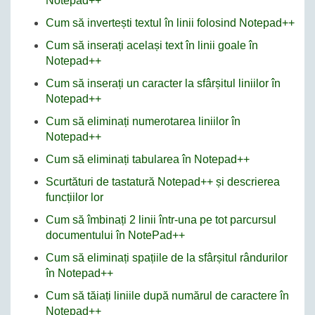
Notepad++
Cum să invertești textul în linii folosind Notepad++
Cum să inserați același text în linii goale în
Notepad++
Cum să inserați un caracter la sfârșitul liniilor în
Notepad++
Cum să eliminați numerotarea liniilor în
Notepad++
Cum să eliminați tabularea în Notepad++
Scurtături de tastatură Notepad++ și descrierea
funcțiilor lor
Cum să îmbinați 2 linii într-una pe tot parcursul
documentului în NotePad++
Cum să eliminați spațiile de la sfârșitul rândurilor
în Notepad++
Cum să tăiați liniile după numărul de caractere în
Notepad++