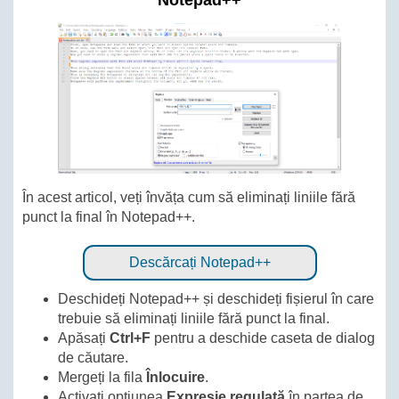
Notepad++
În acest articol, veți învăța cum să eliminați liniile fără
punct la final în Notepad++.
Descărcați Notepad++
Deschideți Notepad++ și deschideți fișierul în care
trebuie să eliminați liniile fără punct la final.
Apăsați
Ctrl+F
pentru a deschide caseta de dialog
de căutare.
Mergeți la fila
Înlocuire
.
Activați opțiunea
Expresie regulată
în partea de