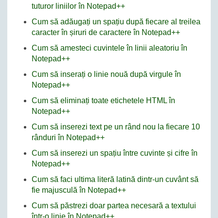
tuturor liniilor în Notepad++
Cum să adăugați un spațiu după fiecare al treilea
caracter în șiruri de caractere în Notepad++
Cum să amesteci cuvintele în linii aleatoriu în
Notepad++
Cum să inserați o linie nouă după virgule în
Notepad++
Cum să eliminați toate etichetele HTML în
Notepad++
Cum să inserezi text pe un rând nou la fiecare 10
rânduri în Notepad++
Cum să inserezi un spațiu între cuvinte și cifre în
Notepad++
Cum să faci ultima literă latină dintr-un cuvânt să
fie majusculă în Notepad++
Cum să păstrezi doar partea necesară a textului
într-o linie în Notepad++