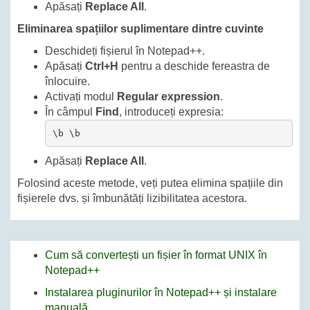
Apăsați
Replace All
.
Eliminarea spațiilor suplimentare dintre cuvinte
Deschideți fișierul în Notepad++.
Apăsați
Ctrl+H
pentru a deschide fereastra de
înlocuire.
Activați modul
Regular expression
.
În câmpul
Find
, introduceți expresia:
\b \b
Apăsați
Replace All
.
Folosind aceste metode, veți putea elimina spațiile din
fișierele dvs. și îmbunătăți lizibilitatea acestora.
Cum să convertești un fișier în format UNIX în
Notepad++
Instalarea pluginurilor în Notepad++ și instalare
manuală