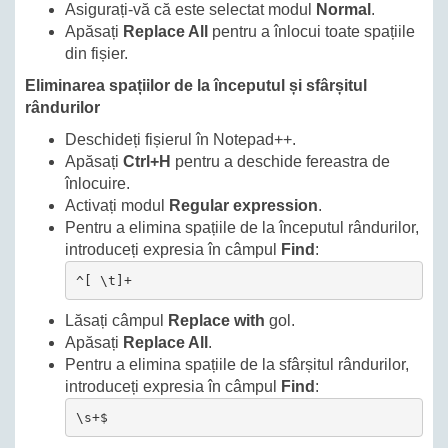
Asigurați-vă că este selectat modul
Normal
.
Apăsați
Replace All
pentru a înlocui toate spațiile
din fișier.
Eliminarea spațiilor de la începutul și sfârșitul
rândurilor
Deschideți fișierul în Notepad++.
Apăsați
Ctrl+H
pentru a deschide fereastra de
înlocuire.
Activați modul
Regular expression
.
Pentru a elimina spațiile de la începutul rândurilor,
introduceți expresia în câmpul
Find
:
^[ \t]+
Lăsați câmpul
Replace with
gol.
Apăsați
Replace All
.
Pentru a elimina spațiile de la sfârșitul rândurilor,
introduceți expresia în câmpul
Find
:
\s+$