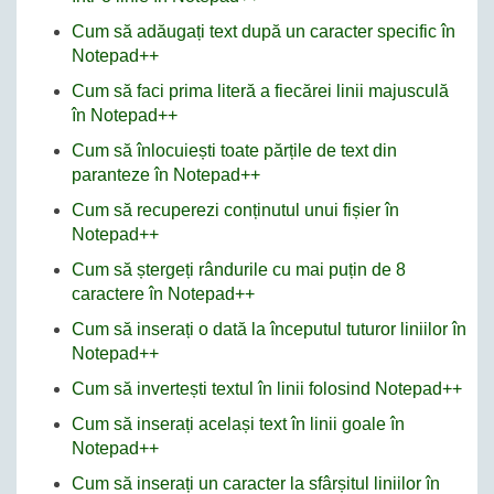
Cum să adăugați text după un caracter specific în
Notepad++
Cum să faci prima literă a fiecărei linii majusculă
în Notepad++
Cum să înlocuiești toate părțile de text din
paranteze în Notepad++
Cum să recuperezi conținutul unui fișier în
Notepad++
Cum să ștergeți rândurile cu mai puțin de 8
caractere în Notepad++
Cum să inserați o dată la începutul tuturor liniilor în
Notepad++
Cum să invertești textul în linii folosind Notepad++
Cum să inserați același text în linii goale în
Notepad++
Cum să inserați un caracter la sfârșitul liniilor în