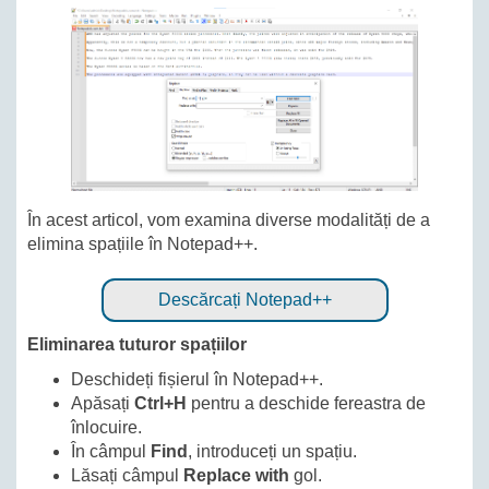
În acest articol, vom examina diverse modalități de a
elimina spațiile în Notepad++.
Descărcați Notepad++
Eliminarea tuturor spațiilor
Deschideți fișierul în Notepad++.
Apăsați
Ctrl+H
pentru a deschide fereastra de
înlocuire.
În câmpul
Find
, introduceți un spațiu.
Lăsați câmpul
Replace with
gol.