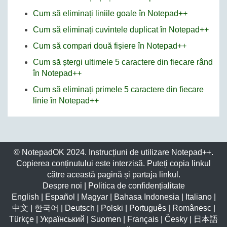
Cum să eliminați liniile goale în Notepad++
Cum să eliminați cuvintele duplicat în Notepad++
Cum să compari două fișiere în Notepad++
Cum să ștergi ultimele 5 caractere din fiecare rând
în Notepad++
Cum să eliminați primele 5 caractere din fiecare
linie în Notepad++
© NotepadOK 2024. Instrucțiuni de utilizare Notepad++.
Copierea conținutului este interzisă. Puteți copia linkul
către această pagină și partaja linkul.
Despre noi
|
Politica de confidențialitate
English
|
Español
|
Magyar
|
Bahasa Indonesia
|
Italiano
|
中文
|
한국어
|
Deutsch
|
Polski
|
Português
|
Românesc
|
Türkçe
|
Український
|
Suomen
|
Français
|
Česky
|
日本語