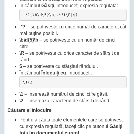
În câmpul
Găsiți
, introduceți expresia regulată:
.*?(\b\d{5}\b).*?(\R|$)
.*?
– se potrivește cu orice număr de caractere, cât
mai puține posibil.
\b\d{5}\b
– se potrivește cu un număr de cinci
cifre.
\R
– se potrivește cu orice caracter de sfârșit de
rând.
$
– se potrivește cu sfârșitul rândului.
În câmpul
Înlocuiți cu
, introduceți:
\1\2
\1
– inserează numărul de cinci cifre găsit.
\2
– inserează caracterul de sfârșit de rând.
Căutare și înlocuire
Pentru a căuta toate elementele care se potrivesc
cu expresia regulată, faceți clic pe butonul
Găsiți
totul în documentul curent
.