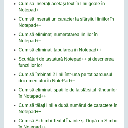
Cum să inserați același text în linii goale în
Notepad++
Cum să inserați un caracter la sfârșitul liniilor în
Notepad++
Cum să eliminați numerotarea liniilor în
Notepad++
Cum să eliminați tabularea în Notepad++
Scurtături de tastatură Notepad++ și descrierea
funcțiilor lor
Cum să îmbinați 2 linii într-una pe tot parcursul
documentului în NotePad++
Cum să eliminați spațiile de la sfârșitul rândurilor
în Notepad++
Cum să tăiați liniile după numărul de caractere în
Notepad++
Cum să Schimbi Textul Înainte și După un Simbol
în Notepad++