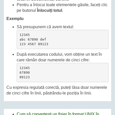
Pentru a înlocui toate elementele găsite, faceți clic
pe butonul
Înlocuiți totul
.
Exemplu
Să presupunem că avem textul:
12345

abc 67890 def

123 4567 89123
După executarea codului, vom obține un text în
care rămân doar numerele de cinci cifre:
12345

67890

89123
Cu expresia regulată corectă, puteți lăsa doar numerele
de cinci cifre în linii, păstrându-le poziția în linii.
Cum să convertești un fișier în format UNIX în