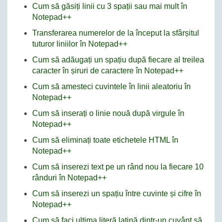
Cum să găsiți linii cu 3 spații sau mai mult în
Notepad++
Transferarea numerelor de la început la sfârșitul
tuturor liniilor în Notepad++
Cum să adăugați un spațiu după fiecare al treilea
caracter în șiruri de caractere în Notepad++
Cum să amesteci cuvintele în linii aleatoriu în
Notepad++
Cum să inserați o linie nouă după virgule în
Notepad++
Cum să eliminați toate etichetele HTML în
Notepad++
Cum să inserezi text pe un rând nou la fiecare 10
rânduri în Notepad++
Cum să inserezi un spațiu între cuvinte și cifre în
Notepad++
Cum să faci ultima literă latină dintr-un cuvânt să