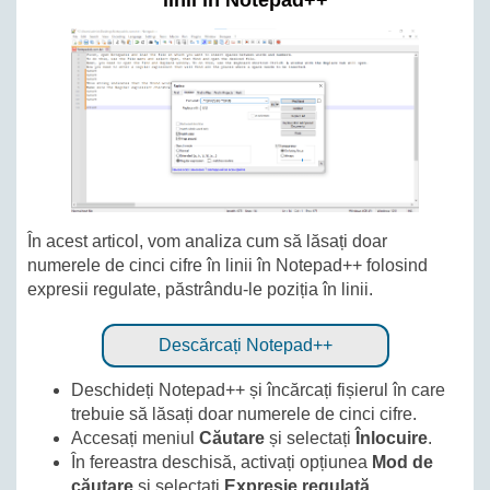
linii în Notepad++
În acest articol, vom analiza cum să lăsați doar
numerele de cinci cifre în linii în Notepad++ folosind
expresii regulate, păstrându-le poziția în linii.
Descărcați Notepad++
Deschideți Notepad++ și încărcați fișierul în care
trebuie să lăsați doar numerele de cinci cifre.
Accesați meniul
Căutare
și selectați
Înlocuire
.
În fereastra deschisă, activați opțiunea
Mod de
căutare
și selectați
Expresie regulată
.