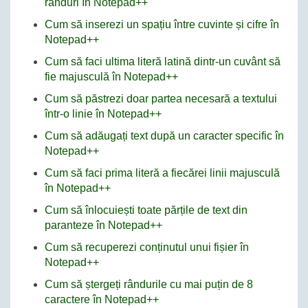
rânduri în Notepad++
Cum să inserezi un spațiu între cuvinte și cifre în
Notepad++
Cum să faci ultima literă latină dintr-un cuvânt să
fie majusculă în Notepad++
Cum să păstrezi doar partea necesară a textului
într-o linie în Notepad++
Cum să adăugați text după un caracter specific în
Notepad++
Cum să faci prima literă a fiecărei linii majusculă
în Notepad++
Cum să înlocuiești toate părțile de text din
paranteze în Notepad++
Cum să recuperezi conținutul unui fișier în
Notepad++
Cum să ștergeți rândurile cu mai puțin de 8
caractere în Notepad++