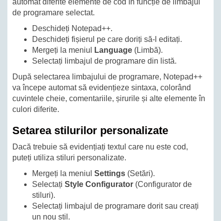
automat diferite elemente de cod în funcție de limbajul
de programare selectat.
Deschideți Notepad++.
Deschideți fișierul pe care doriți să-l editați.
Mergeți la meniul
Language
(Limbă).
Selectați limbajul de programare din listă.
După selectarea limbajului de programare, Notepad++
va începe automat să evidențieze sintaxa, colorând
cuvintele cheie, comentariile, șirurile și alte elemente în
culori diferite.
Setarea stilurilor personalizate
Dacă trebuie să evidențiați textul care nu este cod,
puteți utiliza stiluri personalizate.
Mergeți la meniul
Settings
(Setări).
Selectați
Style Configurator
(Configurator de
stiluri).
Selectați limbajul de programare dorit sau creați
un nou stil.