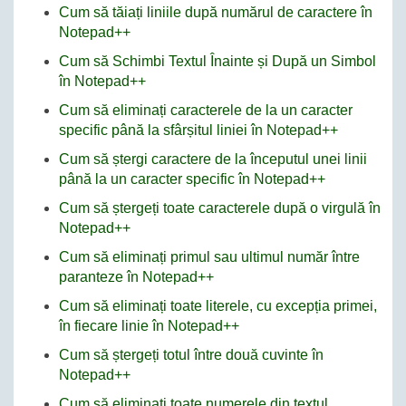
Cum să tăiați liniile după numărul de caractere în
Notepad++
Cum să Schimbi Textul Înainte și După un Simbol
în Notepad++
Cum să eliminați caracterele de la un caracter
specific până la sfârșitul liniei în Notepad++
Cum să ștergi caractere de la începutul unei linii
până la un caracter specific în Notepad++
Cum să ștergeți toate caracterele după o virgulă în
Notepad++
Cum să eliminați primul sau ultimul număr între
paranteze în Notepad++
Cum să eliminați toate literele, cu excepția primei,
în fiecare linie în Notepad++
Cum să ștergeți totul între două cuvinte în
Notepad++
Cum să eliminați toate numerele din textul