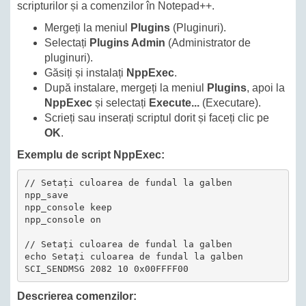
scripturilor și a comenzilor în Notepad++.
Mergeți la meniul
Plugins
(Pluginuri).
Selectați
Plugins Admin
(Administrator de
pluginuri).
Găsiți și instalați
NppExec
.
După instalare, mergeți la meniul
Plugins
, apoi la
NppExec
și selectați
Execute...
(Executare).
Scrieți sau inserați scriptul dorit și faceți clic pe
OK
.
Exemplu de script NppExec:
// Setați culoarea de fundal la galben

npp_save

npp_console keep

npp_console on

// Setați culoarea de fundal la galben

echo Setați culoarea de fundal la galben

Descrierea comenzilor: