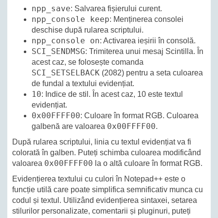
npp_save
: Salvarea fișierului curent.
npp_console keep
: Menținerea consolei
deschise după rularea scriptului.
npp_console on
: Activarea ieșirii în consolă.
SCI_SENDMSG
: Trimiterea unui mesaj Scintilla. În
acest caz, se folosește comanda
SCI_SETSELBACK
(2082) pentru a seta culoarea
de fundal a textului evidențiat.
10
: Indice de stil. În acest caz, 10 este textul
evidențiat.
0x00FFFF00
: Culoare în format RGB. Culoarea
0x00FFFF00
galbenă are valoarea
.
După rularea scriptului, linia cu textul evidențiat va fi
colorată în galben. Puteți schimba culoarea modificând
0x00FFFF00
valoarea
la o altă culoare în format RGB.
Evidențierea textului cu culori în Notepad++ este o
funcție utilă care poate simplifica semnificativ munca cu
codul și textul. Utilizând evidențierea sintaxei, setarea
stilurilor personalizate, comentarii și pluginuri, puteți