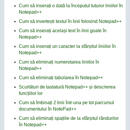
Cum să inserați o dată la începutul tuturor liniilor în
Notepad++
Cum să invertești textul în linii folosind Notepad++
Cum să inserați același text în linii goale în
Notepad++
Cum să inserați un caracter la sfârșitul liniilor în
Notepad++
Cum să eliminați numerotarea liniilor în
Notepad++
Cum să eliminați tabularea în Notepad++
Scurtături de tastatură Notepad++ și descrierea
funcțiilor lor
Cum să îmbinați 2 linii într-una pe tot parcursul
documentului în NotePad++
Cum să eliminați spațiile de la sfârșitul rândurilor
în Notepad++