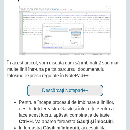
În acest articol, vom discuta cum să îmbinați 2 sau mai
multe linii într-una pe tot parcursul documentului
folosind expresii regulate în NotePad++.
Descărcați Notepad++
Pentru a începe procesul de îmbinare a liniilor,
deschideți fereastra Găsiți și înlocuiți. Pentru a
face acest lucru, apăsați combinația de taste
Ctrl+H
. Va apărea fereastra
Găsiți și înlocuiți
.
În fereastra
Găsiți și înlocuiți
, accesați fila