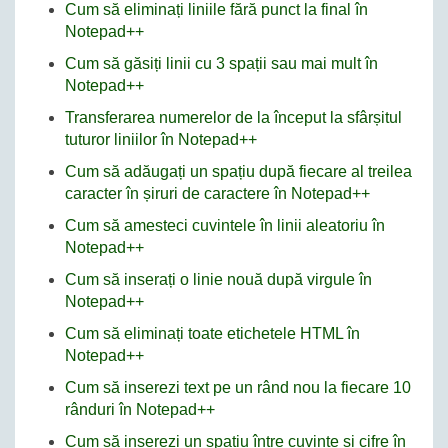
Cum să eliminați liniile fără punct la final în
Notepad++
Cum să găsiți linii cu 3 spații sau mai mult în
Notepad++
Transferarea numerelor de la început la sfârșitul
tuturor liniilor în Notepad++
Cum să adăugați un spațiu după fiecare al treilea
caracter în șiruri de caractere în Notepad++
Cum să amesteci cuvintele în linii aleatoriu în
Notepad++
Cum să inserați o linie nouă după virgule în
Notepad++
Cum să eliminați toate etichetele HTML în
Notepad++
Cum să inserezi text pe un rând nou la fiecare 10
rânduri în Notepad++
Cum să inserezi un spațiu între cuvinte și cifre în