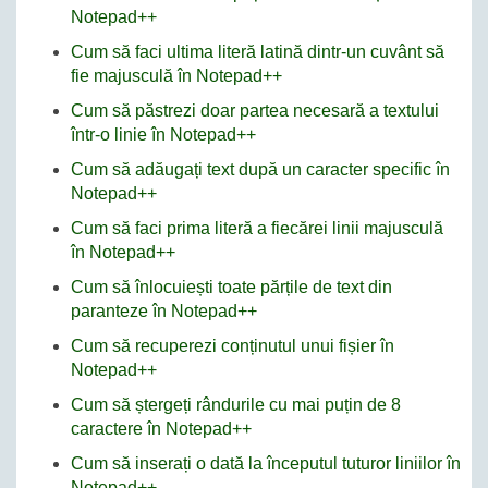
Notepad++
Cum să faci ultima literă latină dintr-un cuvânt să
fie majusculă în Notepad++
Cum să păstrezi doar partea necesară a textului
într-o linie în Notepad++
Cum să adăugați text după un caracter specific în
Notepad++
Cum să faci prima literă a fiecărei linii majusculă
în Notepad++
Cum să înlocuiești toate părțile de text din
paranteze în Notepad++
Cum să recuperezi conținutul unui fișier în
Notepad++
Cum să ștergeți rândurile cu mai puțin de 8
caractere în Notepad++
Cum să inserați o dată la începutul tuturor liniilor în
Notepad++