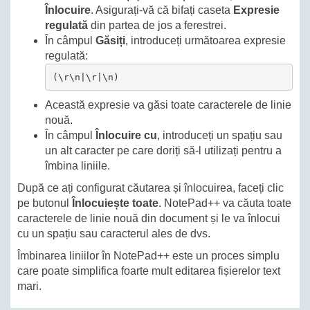
Înlocuire
. Asigurați-vă că bifați caseta
Expresie
regulată
din partea de jos a ferestrei.
În câmpul
Găsiți
, introduceți următoarea expresie
regulată:
(\r\n|\r|\n)
Această expresie va găsi toate caracterele de linie
nouă.
În câmpul
Înlocuire cu
, introduceți un spațiu sau
un alt caracter pe care doriți să-l utilizați pentru a
îmbina liniile.
După ce ați configurat căutarea și înlocuirea, faceți clic
pe butonul
Înlocuiește toate
. NotePad++ va căuta toate
caracterele de linie nouă din document și le va înlocui
cu un spațiu sau caracterul ales de dvs.
Îmbinarea liniilor în NotePad++ este un proces simplu
care poate simplifica foarte mult editarea fișierelor text
mari.