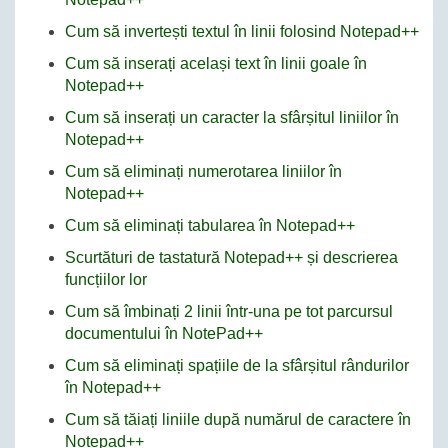
Cum să invertești textul în linii folosind Notepad++
Cum să inserați același text în linii goale în
Notepad++
Cum să inserați un caracter la sfârșitul liniilor în
Notepad++
Cum să eliminați numerotarea liniilor în
Notepad++
Cum să eliminați tabularea în Notepad++
Scurtături de tastatură Notepad++ și descrierea
funcțiilor lor
Cum să îmbinați 2 linii într-una pe tot parcursul
documentului în NotePad++
Cum să eliminați spațiile de la sfârșitul rândurilor
în Notepad++
Cum să tăiați liniile după numărul de caractere în
Notepad++