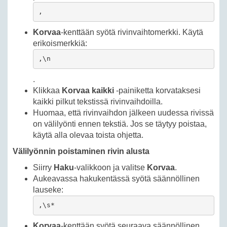
,
Korvaa
-kenttään syötä rivinvaihtomerkki. Käytä
erikoismerkkiä:
,\n
.
Klikkaa
Korvaa kaikki
-painiketta korvataksesi
kaikki pilkut tekstissä rivinvaihdoilla.
Huomaa, että rivinvaihdon jälkeen uudessa rivissä
on välilyönti ennen tekstiä. Jos se täytyy poistaa,
käytä alla olevaa toista ohjetta.
Välilyönnin poistaminen rivin alusta
Siirry
Haku
-valikkoon ja valitse
Korvaa
.
Aukeavassa hakukentässä syötä säännöllinen
lauseke:
,\s*
Korvaa
-kenttään syötä seuraava säännöllinen