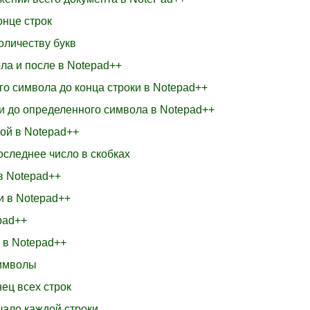
онце строк
количеству букв
ла и после в Notepad++
го символа до конца строки в Notepad++
ки до определенного символа в Notepad++
той в Notepad++
оследнее число в скобках
в Notepad++
и в Notepad++
pad++
 в Notepad++
символы
нец всех строк
чало каждой строки