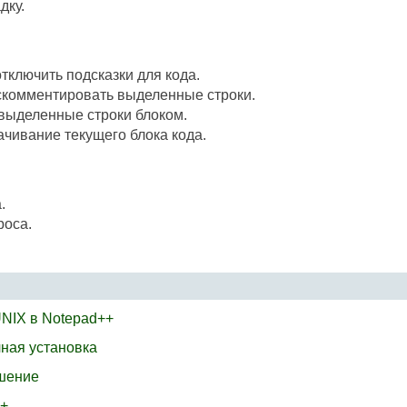
дку.
тключить подсказки для кода.
комментировать выделенные строки.
ыделенные строки блоком.
чивание текущего блока кода.
.
роса.
UNIX в Notepad++
чная установка
ршение
++