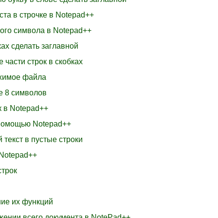
ста в строчке в Notepad++
ного символа в Notepad++
ках сделать заглавной
е части строк в скобках
ржимое файла
е 8 символов
к в Notepad++
с помощью Notepad++
 текст в пустые строки
 Notepad++
строк
ние их функций
яжении всего документа в NotePad++