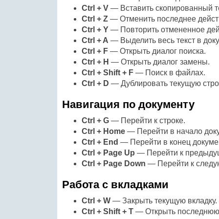
Ctrl + V
— Вставить скопированный те
Ctrl + Z
— Отменить последнее дейст
Ctrl + Y
— Повторить отмененное дей
Ctrl + A
— Выделить весь текст в док
Ctrl + F
— Открыть диалог поиска.
Ctrl + H
— Открыть диалог замены.
Ctrl + Shift + F
— Поиск в файлах.
Ctrl + D
— Дублировать текущую строк
Навигация по документу
Ctrl + G
— Перейти к строке.
Ctrl + Home
— Перейти в начало док
Ctrl + End
— Перейти в конец докуме
Ctrl + Page Up
— Перейти к предыдущ
Ctrl + Page Down
— Перейти к следу
Работа с вкладками
Ctrl + W
— Закрыть текущую вкладку.
Ctrl + Shift + T
— Открыть последнюю 