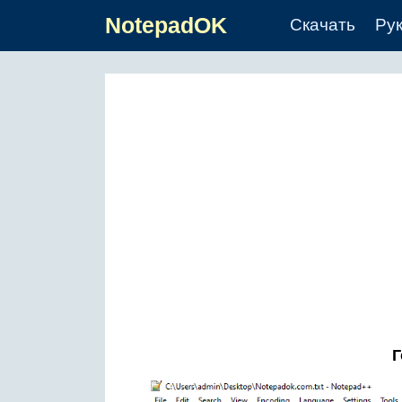
NotepadOK
Скачать
Ру
Г