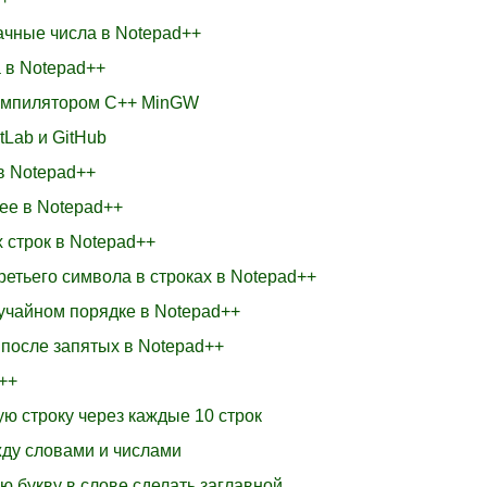
начные числа в Notepad++
а в Notepad++
компилятором C++ MinGW
tLab и GitHub
 в Notepad++
лее в Notepad++
 строк в Notepad++
ретьего символа в строках в Notepad++
лучайном порядке в Notepad++
 после запятых в Notepad++
++
ую строку через каждые 10 строк
жду словами и числами
ю букву в слове сделать заглавной