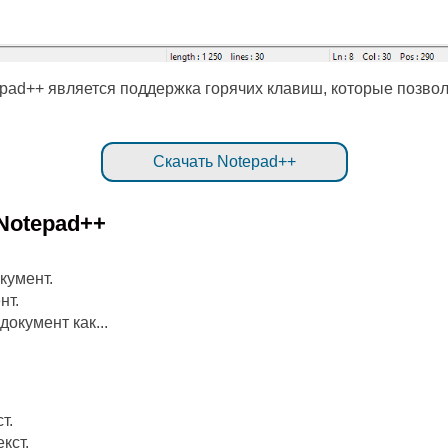
pad++ является поддержка горячих клавиш, которые позвол
Скачать Notepad++
Notepad++
кумент.
нт.
окумент как...
т.
кст.