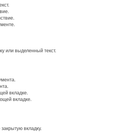
кст.
вие.
ствие.
ументе.
у или выделенный текст.
умента.
нта.
ей вкладке.
ющей вкладке.
закрытую вкладку.