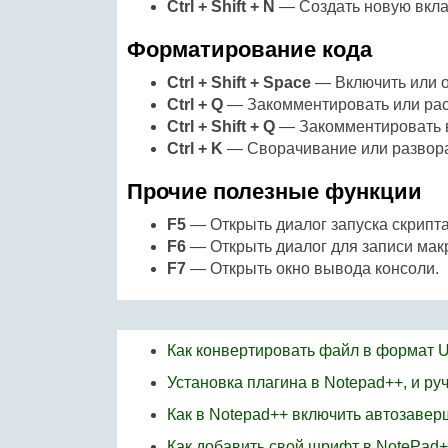
Ctrl + Shift + N
— Создать новую вкла
Форматирование кода
Ctrl + Shift + Space
— Включить или о
Ctrl + Q
— Закомментировать или рас
Ctrl + Shift + Q
— Закомментировать в
Ctrl + K
— Сворачивание или развора
Прочие полезные функции
F5
— Открыть диалог запуска скрипта
F6
— Открыть диалог для записи мак
F7
— Открыть окно вывода консоли.
Как конвертировать файл в формат 
Установка плагина в Notepad++, и ру
Как в Notepad++ включить автозаве
Как добавить свой шрифт в NotePad