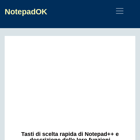
NotepadOK
Tasti di scelta rapida di Notepad++ e