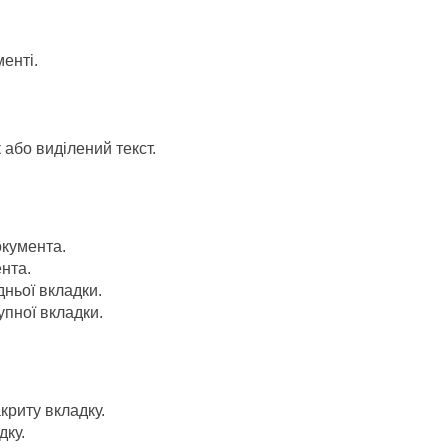
енті.
або виділений текст.
кумента.
нта.
ньої вкладки.
пної вкладки.
криту вкладку.
дку.