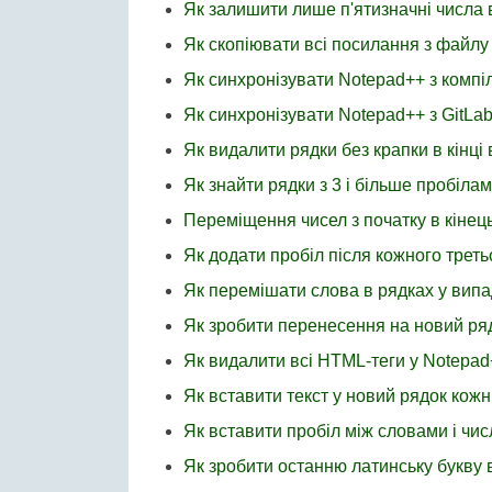
Як залишити лише п'ятизначні числа 
Як скопіювати всі посилання з файлу
Як синхронізувати Notepad++ з комп
Як синхронізувати Notepad++ з GitLab
Як видалити рядки без крапки в кінці
Як знайти рядки з 3 і більше пробіла
Переміщення чисел з початку в кінець
Як додати пробіл після кожного трет
Як перемішати слова в рядках у вип
Як зробити перенесення на новий ряд
Як видалити всі HTML-теги у Notepad
Як вставити текст у новий рядок кожн
Як вставити пробіл між словами і чи
Як зробити останню латинську букву 