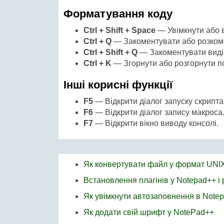
Форматування коду
Ctrl + Shift + Space
— Увімкнути або в
Ctrl + Q
— Закоментувати або розкоме
Ctrl + Shift + Q
— Закоментувати виділ
Ctrl + K
— Згорнути або розгорнути по
Інші корисні функції
F5
— Відкрити діалог запуску скрипта
F6
— Відкрити діалог запису макроса
F7
— Відкрити вікно виводу консолі.
Як конвертувати файл у формат UNIX
Встановлення плагінів у Notepad++ і
Як увімкнути автозаповнення в Note
Як додати свій шрифт у NotePad++