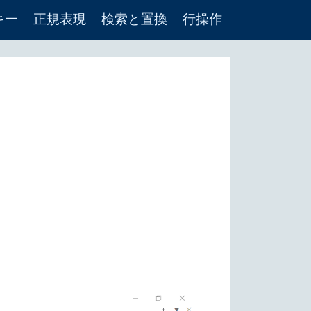
キー
正規表現
検索と置換
行操作