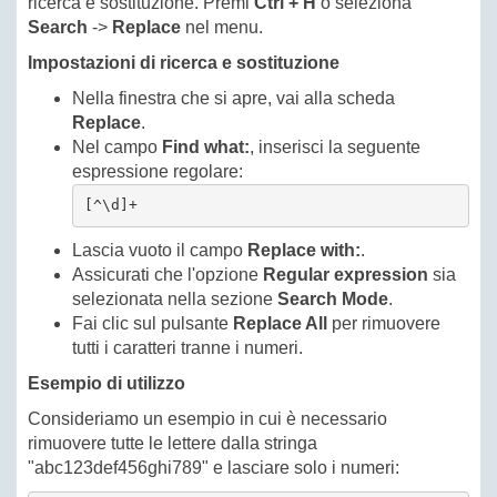
ricerca e sostituzione. Premi
Ctrl + H
o seleziona
Search
->
Replace
nel menu.
Impostazioni di ricerca e sostituzione
Nella finestra che si apre, vai alla scheda
Replace
.
Nel campo
Find what:
, inserisci la seguente
espressione regolare:
[^\d]+
Lascia vuoto il campo
Replace with:
.
Assicurati che l'opzione
Regular expression
sia
selezionata nella sezione
Search Mode
.
Fai clic sul pulsante
Replace All
per rimuovere
tutti i caratteri tranne i numeri.
Esempio di utilizzo
Consideriamo un esempio in cui è necessario
rimuovere tutte le lettere dalla stringa
"abc123def456ghi789" e lasciare solo i numeri: