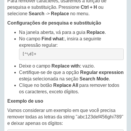
Para remover caracteres, usaremos a função de
pesquisa e substituição. Pressione
Ctrl + H
ou
selecione
Search
->
Replace
no menu.
Configurações de pesquisa e substituição
Na janela aberta, vá para a guia
Replace
.
No campo
Find what:
, insira a seguinte
expressão regular:
[^\d]+
Deixe o campo
Replace with:
vazio.
Certifique-se de que a opção
Regular expression
esteja selecionada na seção
Search Mode
.
Clique no botão
Replace All
para remover todos
os caracteres, exceto dígitos.
Exemplo de uso
Vamos considerar um exemplo em que você precisa
remover todas as letras da string "abc123def456ghi789"
e deixar apenas os dígitos: