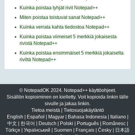
Kuinka poistaa tyhjät rivit Notepad++
Miten poistaa toistuvat sanat Notepad++
Kuinka verrata kahta tiedostoa Notepad++
Kuinka poistaa viimeiset 5 merkkiä jokaisesta
rivistä Notepad++
Kuinka poistaa ensimmäiset 5 merkkiä jokaiselta
riviltä Notepad++
© NotepadOK 2024. Notepad++ käyttöohjeet.
Sisällön kopioiminen on kielletty. Voit kopioida linkin tälle
sivulle ja jakaa linkin.
Tietoa meistä
|
Tietosuojakäytäntö
English
|
Español
|
Magyar
|
Bahasa Indonesia
|
Italiano
|
中文
|
한국어
|
Deutsch
|
Polski
|
Português
|
Românesc
|
Türkçe
|
Український
|
Suomen
|
Français
|
Česky
|
日本語