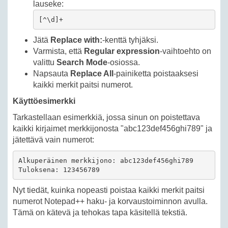
lauseke:
[^\d]+
Jätä
Replace with:
-kenttä tyhjäksi.
Varmista, että
Regular expression
-vaihtoehto on
valittu
Search Mode
-osiossa.
Napsauta
Replace All
-painiketta poistaaksesi
kaikki merkit paitsi numerot.
Käyttöesimerkki
Tarkastellaan esimerkkiä, jossa sinun on poistettava
kaikki kirjaimet merkkijonosta "abc123def456ghi789" ja
jätettävä vain numerot:
Alkuperäinen merkkijono: abc123def456ghi789

Tuloksena: 123456789
Nyt tiedät, kuinka nopeasti poistaa kaikki merkit paitsi
numerot Notepad++ haku- ja korvaustoiminnon avulla.
Tämä on kätevä ja tehokas tapa käsitellä tekstiä.