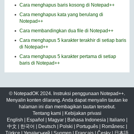
Cara menghapus baris kosong di Notepad++
Cara menghapus kata yang berulang di
Notepad++
Cara membandingkan dua file di Notepad++
Cara menghapus 5 karakter terakhir di setiap baris
di Notepad++
Cara menghapus 5 karakter pertama di setiap
baris di Notepad++
© NotepadOK 2024. Instruksi penggunaan Notepad++.
Menyalin konten dilarang. Anda dapat menyalin tautan ke
halaman ini dan membagikan tautan tersebut.
Tentang kami
|
Kebijakan privasi
English
|
Español
|
Magyar
|
Bahasa Indonesia
|
Italiano
|
中文
|
한국어
|
Deutsch
|
Polski
|
Português
|
Românesc
|
Türkçe
|
Український
|
Suomen
|
Français
|
Česky
|
日本語