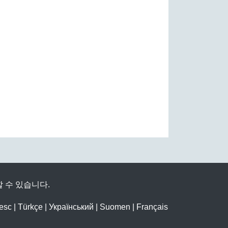
 수 있습니다.
esc
|
Türkçe
|
Український
|
Suomen
|
Français