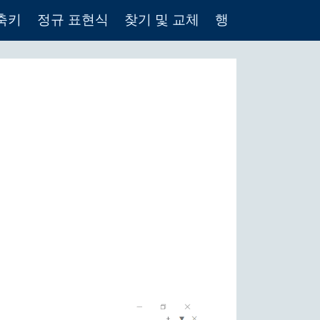
축키
정규 표현식
찾기 및 교체
행