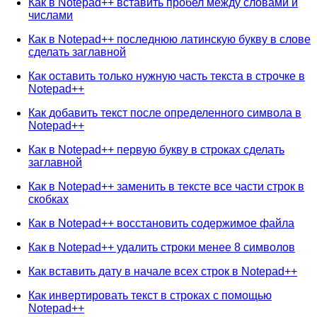
Как в Notepad++ вставить пробел между словами и
числами
Как в Notepad++ последнюю латинскую букву в слове
сделать заглавной
Как оставить только нужную часть текста в строчке в
Notepad++
Как добавить текст после определенного символа в
Notepad++
Как в Notepad++ первую букву в строках сделать
заглавной
Как в Notepad++ заменить в тексте все части строк в
скобках
Как в Notepad++ восстановить содержимое файла
Как в Notepad++ удалить строки менее 8 символов
Как вставить дату в начале всех строк в Notepad++
Как инвертировать текст в строках с помощью
Notepad++