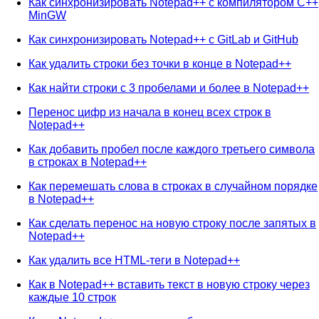
Как синхронизировать Notepad++ с компилятором C++
MinGW
Как синхронизировать Notepad++ с GitLab и GitHub
Как удалить строки без точки в конце в Notepad++
Как найти строки с 3 пробелами и более в Notepad++
Перенос цифр из начала в конец всех строк в
Notepad++
Как добавить пробел после каждого третьего символа
в строках в Notepad++
Как перемешать слова в строках в случайном порядке
в Notepad++
Как сделать перенос на новую строку после запятых в
Notepad++
Как удалить все HTML-теги в Notepad++
Как в Notepad++ вставить текст в новую строку через
каждые 10 строк