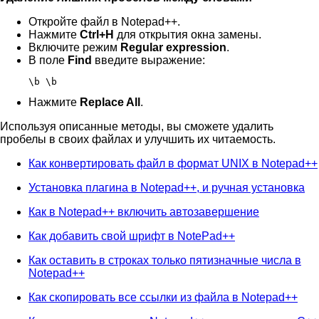
Откройте файл в Notepad++.
Нажмите
Ctrl+H
для открытия окна замены.
Включите режим
Regular expression
.
В поле
Find
введите выражение:
\b \b
Нажмите
Replace All
.
Используя описанные методы, вы сможете удалить
пробелы в своих файлах и улучшить их читаемость.
Как конвертировать файл в формат UNIX в Notepad++
Установка плагина в Notepad++, и ручная установка
Как в Notepad++ включить автозавершение
Как добавить свой шрифт в NotePad++
Как оставить в строках только пятизначные числа в
Notepad++
Как скопировать все ссылки из файла в Notepad++