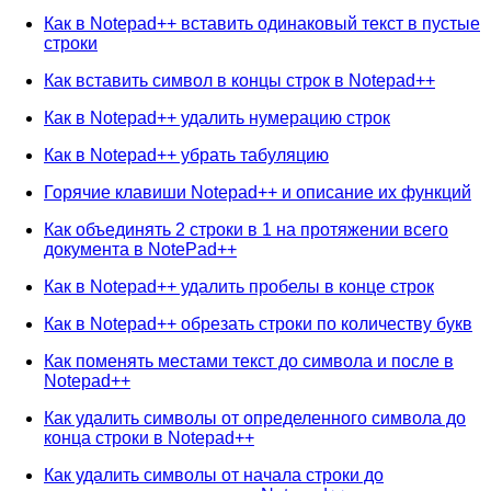
Как в Notepad++ вставить одинаковый текст в пустые
строки
Как вставить символ в концы строк в Notepad++
Как в Notepad++ удалить нумерацию строк
Как в Notepad++ убрать табуляцию
Горячие клавиши Notepad++ и описание их функций
Как объединять 2 строки в 1 на протяжении всего
документа в NotePad++
Как в Notepad++ удалить пробелы в конце строк
Как в Notepad++ обрезать строки по количеству букв
Как поменять местами текст до символа и после в
Notepad++
Как удалить символы от определенного символа до
конца строки в Notepad++
Как удалить символы от начала строки до