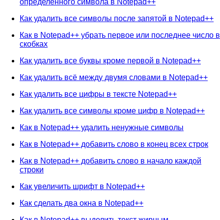
определенного символа в Notepad++
Как удалить все символы после запятой в Notepad++
Как в Notepad++ убрать первое или последнее число в
скобках
Как удалить все буквы кроме первой в Notepad++
Как удалить всё между двумя словами в Notepad++
Как удалить все цифры в тексте Notepad++
Как удалить все символы кроме цифр в Notepad++
Как в Notepad++ удалить ненужные символы
Как в Notepad++ добавить слово в конец всех строк
Как в Notepad++ добавить слово в начало каждой
строки
Как увеличить шрифт в Notepad++
Как сделать два окна в Notepad++
Как в Notepad++ выделить текст жирным