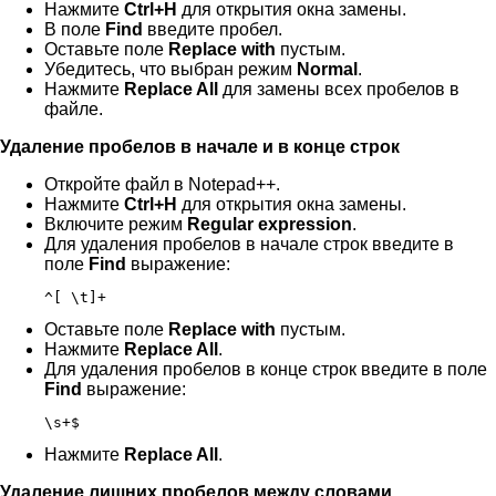
Нажмите
Ctrl+H
для открытия окна замены.
В поле
Find
введите пробел.
Оставьте поле
Replace with
пустым.
Убедитесь, что выбран режим
Normal
.
Нажмите
Replace All
для замены всех пробелов в
файле.
Удаление пробелов в начале и в конце строк
Откройте файл в Notepad++.
Нажмите
Ctrl+H
для открытия окна замены.
Включите режим
Regular expression
.
Для удаления пробелов в начале строк введите в
поле
Find
выражение:
^[ \t]+
Оставьте поле
Replace with
пустым.
Нажмите
Replace All
.
Для удаления пробелов в конце строк введите в поле
Find
выражение:
\s+$
Нажмите
Replace All
.
Удаление лишних пробелов между словами