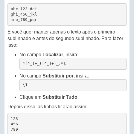
abc_123_def

ghi_456_jkl

mno_789_pqr
E você quer manter apenas o texto após o primeiro
sublinhado e antes do segundo sublinhado. Para fazer
isso:
No campo
Localizar
, insira:
^[^_]+_([^_]+)_.*$
No campo
Substituir por
, insira:
\1
Clique em
Substituir Tudo
.
Depois disso, as linhas ficarão assim:
123

456

789