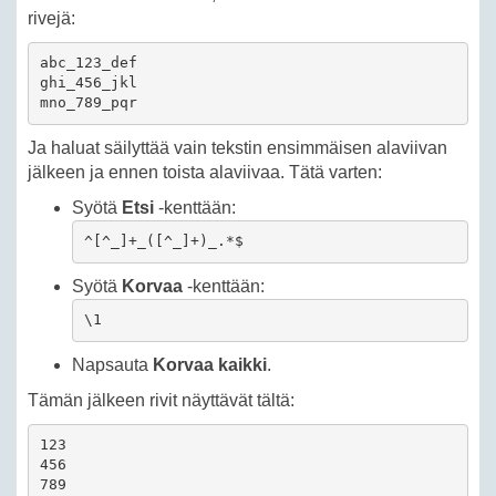
rivejä:
abc_123_def

ghi_456_jkl

mno_789_pqr
Ja haluat säilyttää vain tekstin ensimmäisen alaviivan
jälkeen ja ennen toista alaviivaa. Tätä varten:
Syötä
Etsi
-kenttään:
^[^_]+_([^_]+)_.*$
Syötä
Korvaa
-kenttään:
\1
Napsauta
Korvaa kaikki
.
Tämän jälkeen rivit näyttävät tältä:
123

456

789