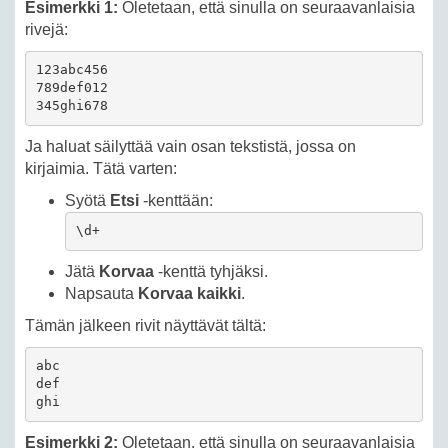
Esimerkki 1:
Oletetaan, että sinulla on seuraavanlaisia
rivejä:
123abc456

789def012

345ghi678
Ja haluat säilyttää vain osan tekstistä, jossa on
kirjaimia. Tätä varten:
Syötä
Etsi
-kenttään:
\d+
Jätä
Korvaa
-kenttä tyhjäksi.
Napsauta
Korvaa kaikki
.
Tämän jälkeen rivit näyttävät tältä:
abc

def

ghi
Esimerkki 2:
Oletetaan, että sinulla on seuraavanlaisia