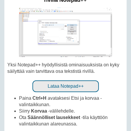
rivillä Notepad++
Yksi Notepad++ hyödyllisistä ominaisuuksista on kyky
säilyttää vain tarvittava osa tekstistä rivillä.
Lataa Notepad++
Paina
Ctrl+H
avataksesi Etsi ja korvaa -
valintaikkunan.
Siirry
Korvaa
-välilehdelle.
Ota
Säännölliset lausekkeet
-tila käyttöön
valintaikkunan alareunassa.