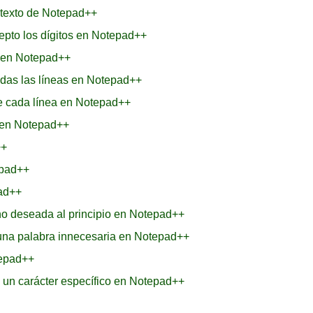
 texto de Notepad++
epto los dígitos en Notepad++
s en Notepad++
odas las líneas en Notepad++
de cada línea en Notepad++
 en Notepad++
++
epad++
pad++
no deseada al principio en Notepad++
 una palabra innecesaria en Notepad++
tepad++
 un carácter específico en Notepad++