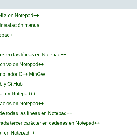
UNIX en Notepad++
 instalación manual
tepad++
tos en las líneas en Notepad++
rchivo en Notepad++
ompilador C++ MinGW
b y GitHub
inal en Notepad++
pacios en Notepad++
l de todas las líneas en Notepad++
ada tercer carácter en cadenas en Notepad++
zar en Notepad++