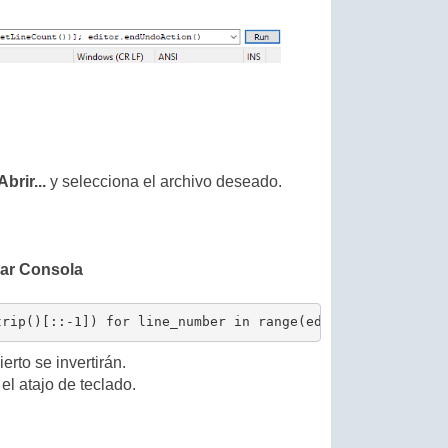
Abrir...
y selecciona el archivo deseado.
rar Consola
trip()[::-1]) for line_number in range(editor.getLineCou
erto se invertirán.
 el atajo de teclado.