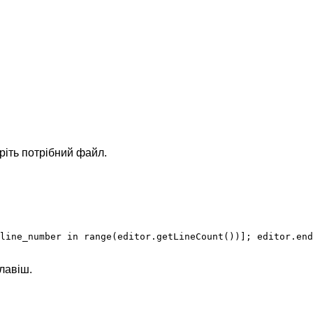
ріть потрібний файл.
line_number in range(editor.getLineCount())]; editor.end
лавіш.