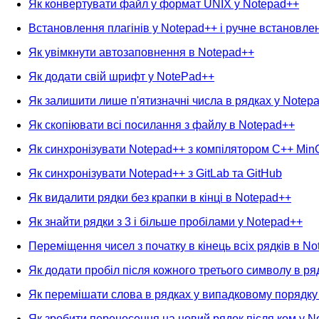
Як конвертувати файл у формат UNIX у Notepad++
Встановлення плагінів у Notepad++ і ручне встановле
Як увімкнути автозаповнення в Notepad++
Як додати свій шрифт у NotePad++
Як залишити лише п'ятизначні числа в рядках у Notep
Як скопіювати всі посилання з файлу в Notepad++
Як синхронізувати Notepad++ з компілятором C++ Mi
Як синхронізувати Notepad++ з GitLab та GitHub
Як видалити рядки без крапки в кінці в Notepad++
Як знайти рядки з 3 і більше пробілами у Notepad++
Переміщення чисел з початку в кінець всіх рядків в N
Як додати пробіл після кожного третього символу в ря
Як перемішати слова в рядках у випадковому порядку
Як зробити перенесення на новий рядок після ком у N