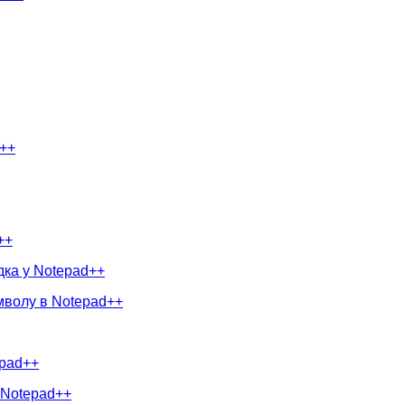
d++
++
дка у Notepad++
мволу в Notepad++
epad++
в Notepad++