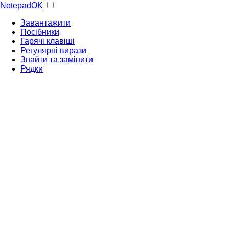
NotepadOK
Завантажити
Посібники
Гарячі клавіші
Регулярні вирази
Знайти та замінити
Рядки