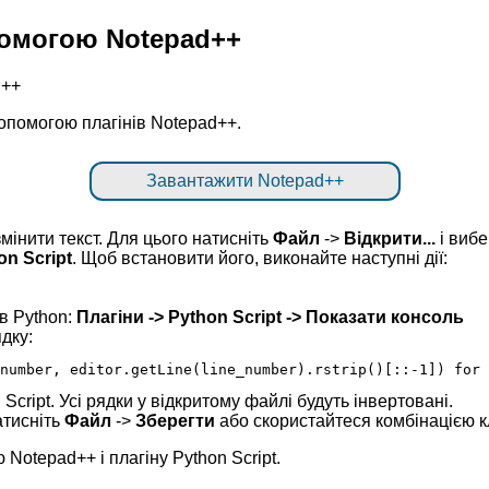
опомогою Notepad++
 допомогою плагінів Notepad++.
Завантажити Notepad++
змінити текст. Для цього натисніть
Файл
->
Відкрити...
і вибе
on Script
. Щоб встановити його, виконайте наступні дії:
ів Python:
Плагіни -> Python Script -> Показати консоль
ядку:
number, editor.getLine(line_number).rstrip()[::-1]) for 
 Script. Усі рядки у відкритому файлі будуть інвертовані.
атисніть
Файл
->
Зберегти
або скористайтеся комбінацією к
 Notepad++ і плагіну Python Script.