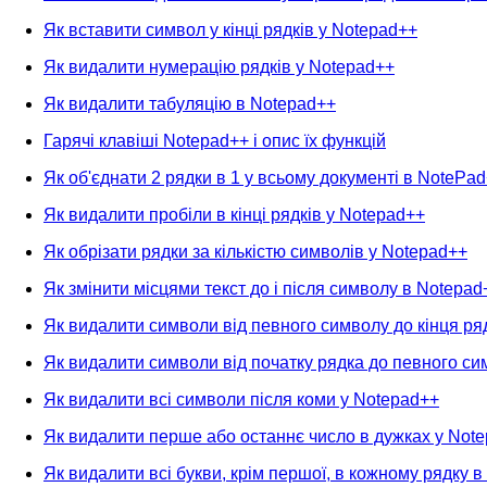
Як вставити символ у кінці рядків у Notepad++
Як видалити нумерацію рядків у Notepad++
Як видалити табуляцію в Notepad++
Гарячі клавіші Notepad++ і опис їх функцій
Як об'єднати 2 рядки в 1 у всьому документі в NotePa
Як видалити пробіли в кінці рядків у Notepad++
Як обрізати рядки за кількістю символів у Notepad++
Як змінити місцями текст до і після символу в Notepad
Як видалити символи від певного символу до кінця ря
Як видалити символи від початку рядка до певного си
Як видалити всі символи після коми у Notepad++
Як видалити перше або останнє число в дужках у Not
Як видалити всі букви, крім першої, в кожному рядку 