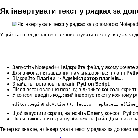
Як інвертувати текст у рядках за д
У цій статті ви дізнаєтесь, як інвертувати текст у рядках за
Запустіть Notepad++ і відкрийте файл, у якому хочете 
Для виконання завдання нам знадобиться плагін
Pyth
Відкрийте
Плагіни
->
Адміністратор плагінів...
Знайдіть і встановіть плагін
Python Script
.
Після встановлення плагіну, відкрийте консоль скрипт
У консолі введіть код, який інвертує текст у кожному р
editor.beginUndoAction(); [editor.replaceLine(line_
Щоб запустити скрипт, натисніть
Enter
у консолі Python
Після виконання скрипту збережіть файл. Для цього н
Тепер ви знаєте, як інвертувати текст у рядках за допомогою