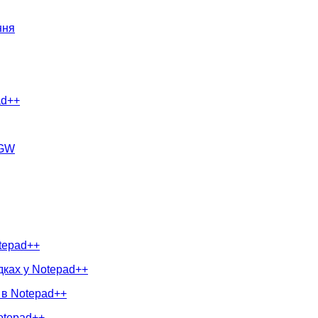
ння
ad++
nGW
otepad++
дках у Notepad++
 в Notepad++
otepad++