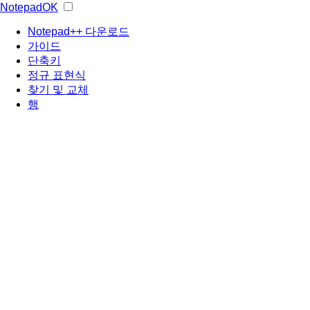
NotepadOK
Notepad++ 다운로드
가이드
단축키
정규 표현식
찾기 및 교체
행