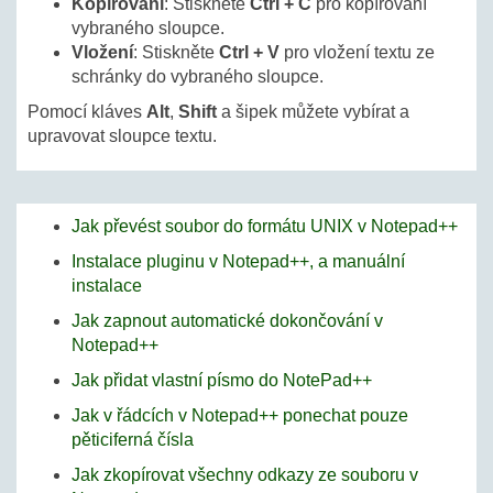
Kopírování
: Stiskněte
Ctrl + C
pro kopírování
vybraného sloupce.
Vložení
: Stiskněte
Ctrl + V
pro vložení textu ze
schránky do vybraného sloupce.
Pomocí kláves
Alt
,
Shift
a šipek můžete vybírat a
upravovat sloupce textu.
Jak převést soubor do formátu UNIX v Notepad++
Instalace pluginu v Notepad++, a manuální
instalace
Jak zapnout automatické dokončování v
Notepad++
Jak přidat vlastní písmo do NotePad++
Jak v řádcích v Notepad++ ponechat pouze
pěticiferná čísla
Jak zkopírovat všechny odkazy ze souboru v