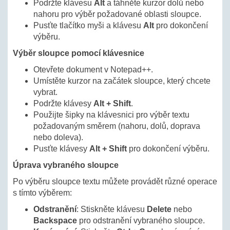
Podržte klávesu
Alt
a táhněte kurzor dolů nebo
nahoru pro výběr požadované oblasti sloupce.
Pusťte tlačítko myši a klávesu
Alt
pro dokončení
výběru.
Výběr sloupce pomocí klávesnice
Otevřete dokument v Notepad++.
Umístěte kurzor na začátek sloupce, který chcete
vybrat.
Podržte klávesy
Alt + Shift
.
Použijte šipky na klávesnici pro výběr textu
požadovaným směrem (nahoru, dolů, doprava
nebo doleva).
Pusťte klávesy
Alt + Shift
pro dokončení výběru.
Úprava vybraného sloupce
Po výběru sloupce textu můžete provádět různé operace
s tímto výběrem:
Odstranění
: Stiskněte klávesu
Delete
nebo
Backspace
pro odstranění vybraného sloupce.