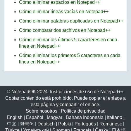
Cómo eliminar espacios en Notepad++
Cómo eliminar líneas vacías en Notepad++
Cómo eliminar palabras duplicadas en Notepad++
Cómo comparar dos archivos en Notepad++
Cómo eliminar los últimos 5 caracteres en cada
línea en Notepad++
Cómo eliminar los primeros 5 caracteres en cada
línea en Notepad++
© NotepadOK 2024. Instrucciones de uso de Notepad++.
Copiar contenido está prohibido. Puede copiar el enlace a
esta página y compartir el enlace.
Sobre nosotros
|
Política de privacidad
English
|
Español
|
Magyar
|
Bahasa Indonesia
|
Italiano
|
中文
|
한국어
|
Deutsch
|
Polski
|
Português
|
Românesc
|
Türkçe
|
Український
|
Suomen
|
Français
|
Česky
|
日本語