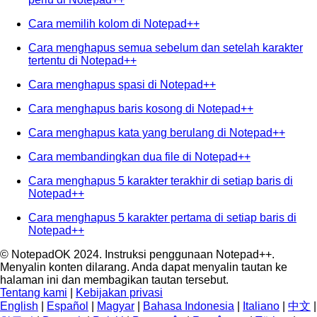
Cara memilih kolom di Notepad++
Cara menghapus semua sebelum dan setelah karakter
tertentu di Notepad++
Cara menghapus spasi di Notepad++
Cara menghapus baris kosong di Notepad++
Cara menghapus kata yang berulang di Notepad++
Cara membandingkan dua file di Notepad++
Cara menghapus 5 karakter terakhir di setiap baris di
Notepad++
Cara menghapus 5 karakter pertama di setiap baris di
Notepad++
© NotepadOK 2024. Instruksi penggunaan Notepad++.
Menyalin konten dilarang. Anda dapat menyalin tautan ke
halaman ini dan membagikan tautan tersebut.
Tentang kami
|
Kebijakan privasi
English
|
Español
|
Magyar
|
Bahasa Indonesia
|
Italiano
|
中文
|