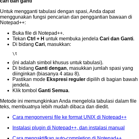
cari dan ganti
Untuk mengganti tabulasi dengan spasi, Anda dapat
menggunakan fungsi pencarian dan penggantian bawaan di
Notepad++:
Buka file di Notepad++.
Tekan
Ctrl + H
untuk membuka jendela
Cari dan Ganti
.
Di bidang
Cari
, masukkan:
\t
(ini adalah simbol khusus untuk tabulasi).
Di bidang
Ganti dengan
, masukkan jumlah spasi yang
diinginkan (biasanya 4 atau 8).
Pastikan mode
Ekspresi reguler
dipilih di bagian bawah
jendela.
Klik tombol
Ganti Semua
.
Metode ini memungkinkan Anda mengelola tabulasi dalam file
teks, membuatnya lebih mudah dibaca dan diedit.
Cara mengonversi file ke format UNIX di Notepad++
Instalasi plugin di Notepad++, dan instalasi manual
Cara mengaktifkan auto-completion di Notepad++