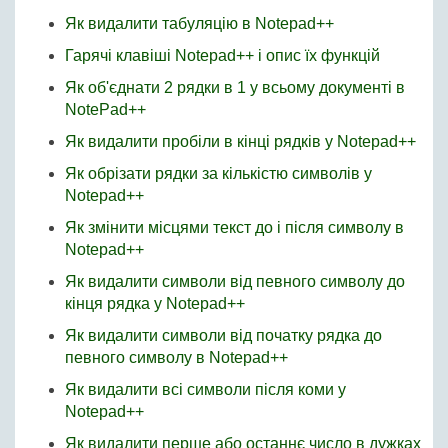
Як видалити табуляцію в Notepad++
Гарячі клавіші Notepad++ і опис їх функцій
Як об'єднати 2 рядки в 1 у всьому документі в
NotePad++
Як видалити пробіли в кінці рядків у Notepad++
Як обрізати рядки за кількістю символів у
Notepad++
Як змінити місцями текст до і після символу в
Notepad++
Як видалити символи від певного символу до
кінця рядка у Notepad++
Як видалити символи від початку рядка до
певного символу в Notepad++
Як видалити всі символи після коми у
Notepad++
Як видалити перше або останнє число в дужках