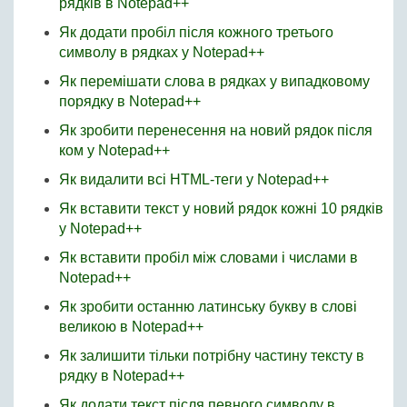
рядків в Notepad++
Як додати пробіл після кожного третього
символу в рядках у Notepad++
Як перемішати слова в рядках у випадковому
порядку в Notepad++
Як зробити перенесення на новий рядок після
ком у Notepad++
Як видалити всі HTML-теги у Notepad++
Як вставити текст у новий рядок кожні 10 рядків
у Notepad++
Як вставити пробіл між словами і числами в
Notepad++
Як зробити останню латинську букву в слові
великою в Notepad++
Як залишити тільки потрібну частину тексту в
рядку в Notepad++
Як додати текст після певного символу в