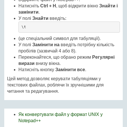
Натисніть
Ctrl + H
, щоб відкрити вікно
Знайти і
замінити
.
У полі
Знайти
введіть:
\t
(це спеціальний символ для табуляції).
У полі
Замінити на
введіть потрібну кількість
пробілів (зазвичай 4 або 8).
Переконайтеся, що обрано режим
Регулярні
вирази
внизу вікна.
Натисніть кнопку
Замінити все
.
Цей метод дозволяє керувати табуляціями у
текстових файлах, роблячи їх зручнішими для
читання та редагування.
Як конвертувати файл у формат UNIX у
Notepad++