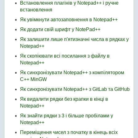
Встановлення плагінів у Notepad++ і ручне
встановлення
Як увімкнути автозаповнення в Notepad++
Як додати свій шрифт у NotePad++
Як залишити лише п'ятизначні числа в рядках у
Notepad++
Як скопіювати всі посилання з файлу в
Notepad++
Як синхронізувати Notepad++ з компілятором
C++ MinGW
Як синхронізувати Notepad++ з GitLab та GitHub
Як видалити рядки без крапки в кінці в
Notepad++
Як знайти рядки з 3 і більше пробілами у
Notepad++
Переміщення чисел з початку в кінець всіх