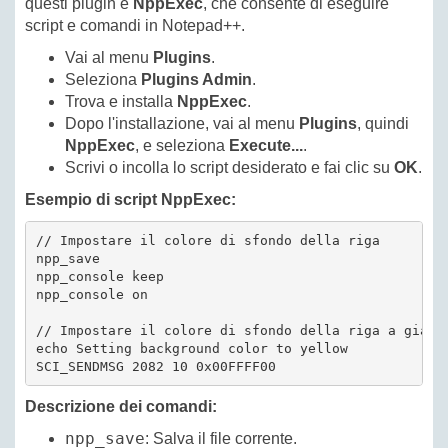
questi plugin è
NppExec
, che consente di eseguire
script e comandi in Notepad++.
Vai al menu
Plugins
.
Seleziona
Plugins Admin
.
Trova e installa
NppExec
.
Dopo l'installazione, vai al menu
Plugins
, quindi
NppExec
, e seleziona
Execute...
.
Scrivi o incolla lo script desiderato e fai clic su
OK
.
Esempio di script NppExec:
// Impostare il colore di sfondo della riga

npp_save

npp_console keep

npp_console on

// Impostare il colore di sfondo della riga a giallo
echo Setting background color to yellow

Descrizione dei comandi:
npp_save
: Salva il file corrente.