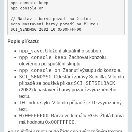
npp_console keep

npp_console on

// Nastavit barvu pozadí na žlutou

echo Nastavení barvy pozadí na žlutou

Popis příkazů:
npp_save
: Uložení aktuálního souboru.
npp_console keep
: Zachovat konzolu
otevřenou po spuštění skriptu.
npp_console on
: Zapnutí výstupu do konzole.
SCI_SENDMSG
: Odeslání zprávy Scintilla. V tomto
SCI_SETSELBACK
případě se používá příkaz
(2082) k nastavení barvy pozadí zvýrazněného
textu.
10
: Index stylu. V tomto případě je 10 zvýrazněný
text.
0x00FFFF00
: Barva ve formátu RGB. Žlutá barva
0x00FFFF00
má hodnotu
.
Po spuštění skriptu bude řádek se zvýrazněným textem