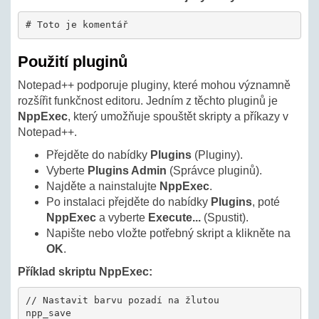
# Toto je komentář
Použití pluginů
Notepad++ podporuje pluginy, které mohou významně
rozšířit funkčnost editoru. Jedním z těchto pluginů je
NppExec
, který umožňuje spouštět skripty a příkazy v
Notepad++.
Přejděte do nabídky
Plugins
(Pluginy).
Vyberte
Plugins Admin
(Správce pluginů).
Najděte a nainstalujte
NppExec
.
Po instalaci přejděte do nabídky
Plugins
, poté
NppExec
a vyberte
Execute...
(Spustit).
Napište nebo vložte potřebný skript a klikněte na
OK
.
Příklad skriptu NppExec:
// Nastavit barvu pozadí na žlutou

npp_save
