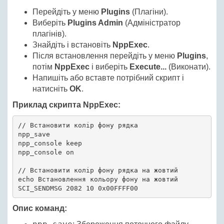
Перейдіть у меню
Plugins
(Плагіни).
Виберіть
Plugins Admin
(Адміністратор
плагінів).
Знайдіть і встановіть
NppExec
.
Після встановлення перейдіть у меню
Plugins
,
потім
NppExec
і виберіть
Execute...
(Виконати).
Напишіть або вставте потрібний скрипт і
натисніть
OK
.
Приклад скрипта NppExec:
// Встановити колір фону рядка

npp_save

npp_console keep

npp_console on

// Встановити колір фону рядка на жовтий

echo Встановлення кольору фону на жовтий

Опис команд: