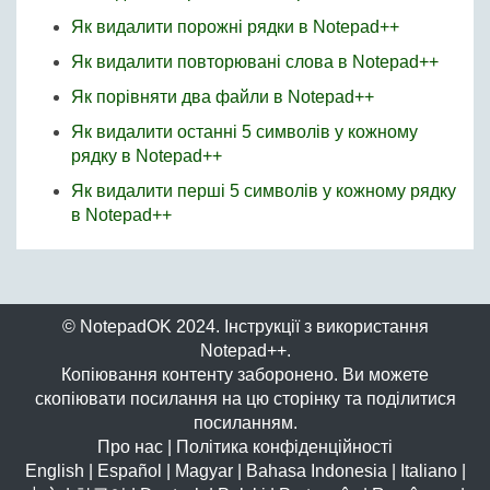
Як видалити порожні рядки в Notepad++
Як видалити повторювані слова в Notepad++
Як порівняти два файли в Notepad++
Як видалити останні 5 символів у кожному
рядку в Notepad++
Як видалити перші 5 символів у кожному рядку
в Notepad++
© NotepadOK 2024. Інструкції з використання
Notepad++.
Копіювання контенту заборонено. Ви можете
скопіювати посилання на цю сторінку та поділитися
посиланням.
Про нас
|
Політика конфіденційності
English
|
Español
|
Magyar
|
Bahasa Indonesia
|
Italiano
|