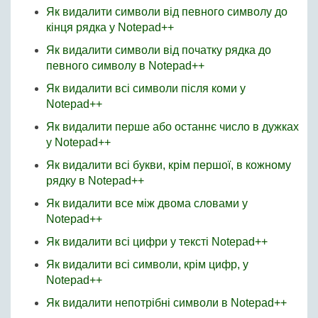
Як видалити символи від певного символу до
кінця рядка у Notepad++
Як видалити символи від початку рядка до
певного символу в Notepad++
Як видалити всі символи після коми у
Notepad++
Як видалити перше або останнє число в дужках
у Notepad++
Як видалити всі букви, крім першої, в кожному
рядку в Notepad++
Як видалити все між двома словами у
Notepad++
Як видалити всі цифри у тексті Notepad++
Як видалити всі символи, крім цифр, у
Notepad++
Як видалити непотрібні символи в Notepad++