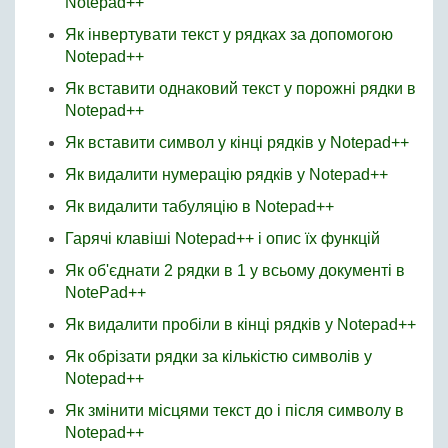
Notepad++
Як інвертувати текст у рядках за допомогою
Notepad++
Як вставити однаковий текст у порожні рядки в
Notepad++
Як вставити символ у кінці рядків у Notepad++
Як видалити нумерацію рядків у Notepad++
Як видалити табуляцію в Notepad++
Гарячі клавіші Notepad++ і опис їх функцій
Як об'єднати 2 рядки в 1 у всьому документі в
NotePad++
Як видалити пробіли в кінці рядків у Notepad++
Як обрізати рядки за кількістю символів у
Notepad++
Як змінити місцями текст до і після символу в
Notepad++