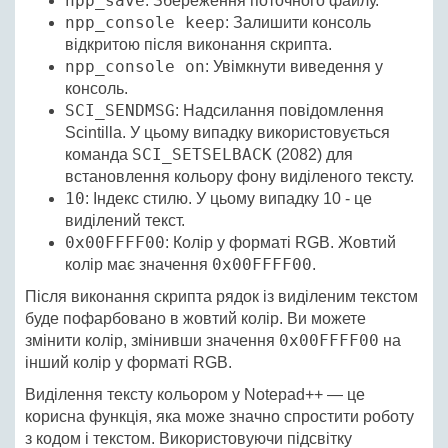
npp_save
: Збереження поточного файлу.
npp_console keep
: Залишити консоль
відкритою після виконання скрипта.
npp_console on
: Увімкнути виведення у
консоль.
SCI_SENDMSG
: Надсилання повідомлення
Scintilla. У цьому випадку використовується
SCI_SETSELBACK
команда
(2082) для
встановлення кольору фону виділеного тексту.
10
: Індекс стилю. У цьому випадку 10 - це
виділений текст.
0x00FFFF00
: Колір у форматі RGB. Жовтий
0x00FFFF00
колір має значення
.
Після виконання скрипта рядок із виділеним текстом
буде пофарбовано в жовтий колір. Ви можете
0x00FFFF00
змінити колір, змінивши значення
на
інший колір у форматі RGB.
Виділення тексту кольором у Notepad++ — це
корисна функція, яка може значно спростити роботу
з кодом і текстом. Використовуючи підсвітку