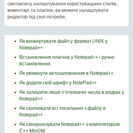
синтаксису, налаштування користувацьких стилів,
коментарі та плагіни, ви можете налаштувати
редактор під свої потреби.
Як конвертувати файл у формат UNIX у
Notepad++
Встановлення плагінів у Notepad++ і ручне
встановлення
Як увімкнути автозаповнення в Notepad++
Як додати свій шрифт у NotePad++
Як залишити лише п'ятизначні числа в рядках у
Notepad++
Як скопіювати всі посилання з файлу в
Notepad++
Як синхронізувати Notepad++ з компілятором
C++ MinGW