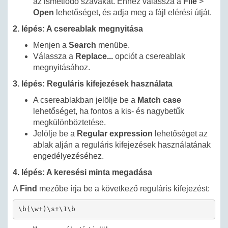
az ismétlődő szavakat. Ehhez válassza a
File
>
Open
lehetőséget, és adja meg a fájl elérési útját.
2. lépés: A csereablak megnyitása
Menjen a
Search
menübe.
Válassza a
Replace...
opciót a csereablak
megnyitásához.
3. lépés: Reguláris kifejezések használata
A csereablakban jelölje be a
Match case
lehetőséget, ha fontos a kis- és nagybetűk
megkülönböztetése.
Jelölje be a
Regular expression
lehetőséget az
ablak alján a reguláris kifejezések használatának
engedélyezéséhez.
4. lépés: A keresési minta megadása
A
Find
mezőbe írja be a következő reguláris kifejezést:
\b(\w+)\s+\1\b