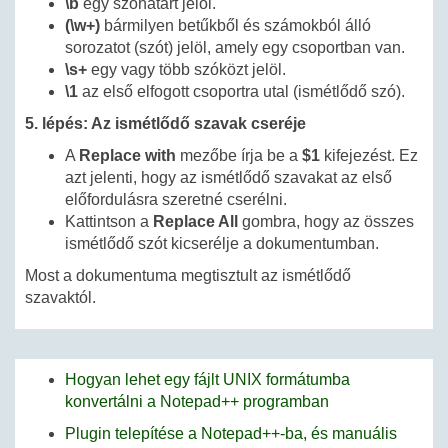
\b
egy szóhatárt jelöl.
(\w+)
bármilyen betűkből és számokból álló
sorozatot (szót) jelöl, amely egy csoportban van.
\s+
egy vagy több szóközt jelöl.
\1
az első elfogott csoportra utal (ismétlődő szó).
5. lépés: Az ismétlődő szavak cseréje
A
Replace with
mezőbe írja be a
$1
kifejezést. Ez
azt jelenti, hogy az ismétlődő szavakat az első
előfordulásra szeretné cserélni.
Kattintson a
Replace All
gombra, hogy az összes
ismétlődő szót kicserélje a dokumentumban.
Most a dokumentuma megtisztult az ismétlődő
szavaktól.
Hogyan lehet egy fájlt UNIX formátumba
konvertálni a Notepad++ programban
Plugin telepítése a Notepad++-ba, és manuális