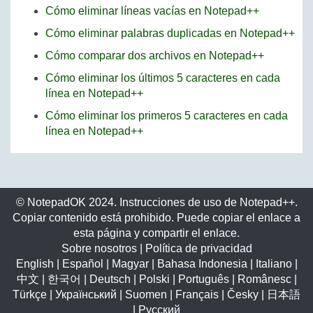
Cómo eliminar líneas vacías en Notepad++
Cómo eliminar palabras duplicadas en Notepad++
Cómo comparar dos archivos en Notepad++
Cómo eliminar los últimos 5 caracteres en cada
línea en Notepad++
Cómo eliminar los primeros 5 caracteres en cada
línea en Notepad++
© NotepadOK 2024. Instrucciones de uso de Notepad++.
Copiar contenido está prohibido. Puede copiar el enlace a
esta página y compartir el enlace.
Sobre nosotros
|
Política de privacidad
English
|
Español
|
Magyar
|
Bahasa Indonesia
|
Italiano
|
中文
|
한국어
|
Deutsch
|
Polski
|
Português
|
Românesc
|
Türkçe
|
Український
|
Suomen
|
Français
|
Česky
|
日本語
|
Русский