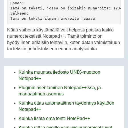
Ennen:

Tämä on teksti, jossa on joitakin numeroita: 1234567
Jälkeen:

Tämä on teksti ilman numeroita: aaaaa
Näitä vaiheita käyttämällä voit helposti poistaa kaikki
numerot tekstistä Notepad++. Tämä toiminto on
hyödyllinen erilaisiin tehtäviin, kuten datan valmisteluun
tai tekstin puhdistukseen ennen analysointia.
Kuinka muuntaa tiedosto UNIX-muotoon
Notepad++
Pluginin asentaminen Notepad++:ssa, ja
manuaalinen asennus
Kuinka ottaa automaattinen täydennys käyttöön
Notepad++
Kuinka lisätä oma fontti NotePad++
Kuinka jättää riveille vain viisinumeroiset luvut