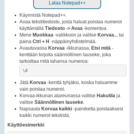
Lataa Notepad++
Käynnistä Notepad++.
Avaa tekstitiedosto, josta haluat poistaa numerot
käyttämällä
Tiedosto -> Avaa
-komentoa.
Mene
Muokkaa
-valikkoon ja valitse
Korvaa...
tai
paina
Ctrl + H
-näppäinyhdistelmää.
Avautuvassa
Korvaa
-ikkunassa,
Etsi mitä
-
kenttään kirjoita säännöllinen lauseke, joka
tarkoittaa mitä tahansa numeroa:
\d
Jätä
Korvaa
-kenttä tyhjäksi, koska haluamme
vain poistaa numerot.
Korvaa-ikkunan alareunassa valitse
Hakutila
ja
valitse
Säännöllinen lauseke
.
Napsauta
Korvaa kaikki
-painiketta poistaaksesi
kaikki numerot tekstistä.
Käyttöesimerkki