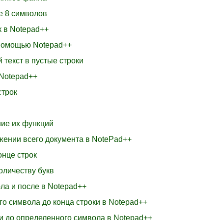
е 8 символов
к в Notepad++
с помощью Notepad++
 текст в пустые строки
 Notepad++
строк
ние их функций
яжении всего документа в NotePad++
онце строк
количеству букв
ла и после в Notepad++
го символа до конца строки в Notepad++
ки до определенного символа в Notepad++