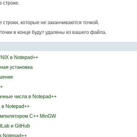
 строке.
е строки, которые не заканчиваются точкой.
точки в конце будут удалены из вашего файла.
UNIX в Notepad++
чная установка
ршение
++
начные числа в Notepad++
а в Notepad++
компилятором C++ MinGW
tLab и GitHub
 в Notepad++