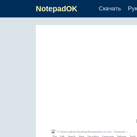
NotepadOK
Скачать
Ру