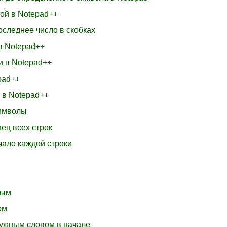
той в Notepad++
оследнее число в скобках
в Notepad++
и в Notepad++
pad++
 в Notepad++
символы
нец всех строк
чало каждой строки
ным
ом
енужным словом в начале