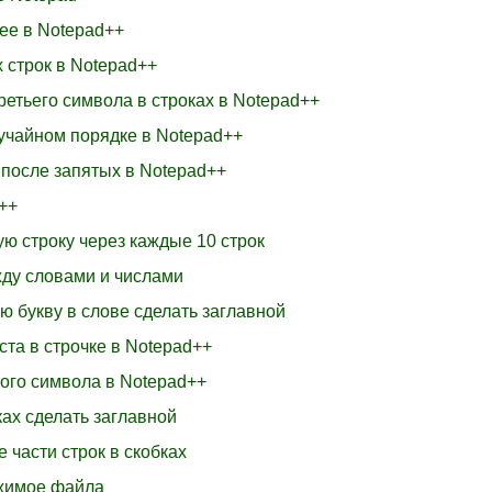
лее в Notepad++
 строк в Notepad++
ретьего символа в строках в Notepad++
лучайном порядке в Notepad++
 после запятых в Notepad++
++
ую строку через каждые 10 строк
жду словами и числами
ю букву в слове сделать заглавной
ста в строчке в Notepad++
ного символа в Notepad++
ках сделать заглавной
е части строк в скобках
ржимое файла