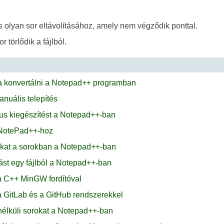
olyan sor eltávolításához, amely nem végződik ponttal.
 törlődik a fájlból.
a konvertálni a Notepad++ programban
nuális telepítés
us kiegészítést a Notepad++-ban
 NotePad++-hoz
kat a sorokban a Notepad++-ban
ást egy fájlból a Notepad++-ban
a C++ MinGW fordítóval
a GitLab és a GitHub rendszerekkel
 nélküli sorokat a Notepad++-ban