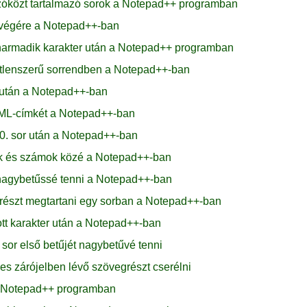
zóközt tartalmazó sorok a Notepad++ programban
 végére a Notepad++-ban
armadik karakter után a Notepad++ programban
etlenszerű sorrendben a Notepad++-ban
 után a Notepad++-ban
TML-címkét a Notepad++-ban
0. sor után a Notepad++-ban
ak és számok közé a Notepad++-ban
t nagybetűssé tenni a Notepad++-ban
részt megtartani egy sorban a Notepad++-ban
t karakter után a Notepad++-ban
or első betűjét nagybetűvé tenni
s zárójelben lévő szövegrészt cserélni
a a Notepad++ programban