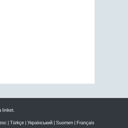
 linket.
esc
|
Türkçe
|
Український
|
Suomen
|
Français