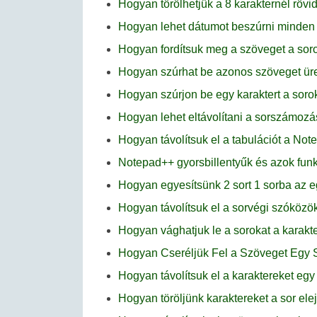
Hogyan törölhetjük a 8 karakternél rö
Hogyan lehet dátumot beszúrni minden 
Hogyan fordítsuk meg a szöveget a so
Hogyan szúrhat be azonos szöveget ür
Hogyan szúrjon be egy karaktert a sor
Hogyan lehet eltávolítani a sorszámoz
Hogyan távolítsuk el a tabulációt a No
Notepad++ gyorsbillentyűk és azok funk
Hogyan egyesítsünk 2 sort 1 sorba a
Hogyan távolítsuk el a sorvégi szóköz
Hogyan vághatjuk le a sorokat a karak
Hogyan Cseréljük Fel a Szöveget Egy 
Hogyan távolítsuk el a karaktereket egy
Hogyan töröljünk karaktereket a sor el