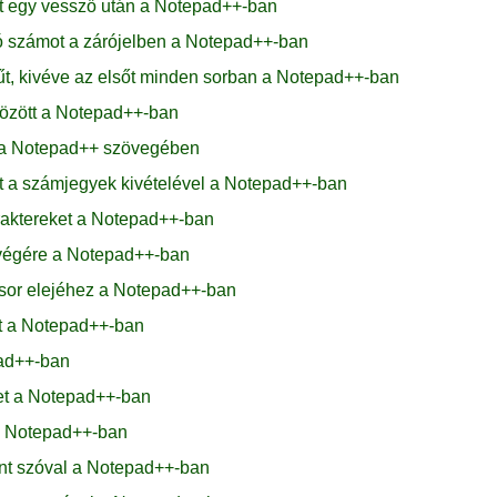
rt egy vessző után a Notepad++-ban
só számot a zárójelben a Notepad++-ban
tűt, kivéve az elsőt minden sorban a Notepad++-ban
között a Notepad++-ban
t a Notepad++ szövegében
rt a számjegyek kivételével a Notepad++-ban
araktereket a Notepad++-ban
végére a Notepad++-ban
sor elejéhez a Notepad++-ban
t a Notepad++-ban
pad++-ban
get a Notepad++-ban
 a Notepad++-ban
ánt szóval a Notepad++-ban