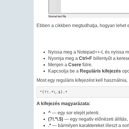
Ebben a cikkben megtudhatja, hogyan lehet el
Nyissa meg a Notepad++-t, és nyissa meg 
Nyomja meg a
Ctrl+F
billentyűt a kere
Menjen a
Csere
fülre.
Kapcsolja be a
Reguláris kifejezés
opci
Most egy reguláris kifejezést kell használnia
^(?!.*\.$).*
A kifejezés magyarázata:
^
— egy sor elejét jelenti.
(?!.*\.$)
— egy negatív előnézeti állítás,
.*
— bármilyen karaktereket illeszt a so