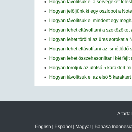
Hogyan távolítsuk el a sorvégeket fele
Hogyan jelöljünk ki egy oszlopot a No
Hogyan távolítsuk el mindent egy megha
Hogyan lehet eltávolítani a szóközöke
Hogyan lehet törölni az üres sorokat 
Hogyan lehet eltávolítani az ismétlődő
Hogyan lehet összehasonlítani két fájl
Hogyan töröljük az utolsó 5 karaktert
Hogyan távolítsuk el az első 5 karakte
A tarta
English
|
Español
|
Magyar
|
Bahasa Indonesi