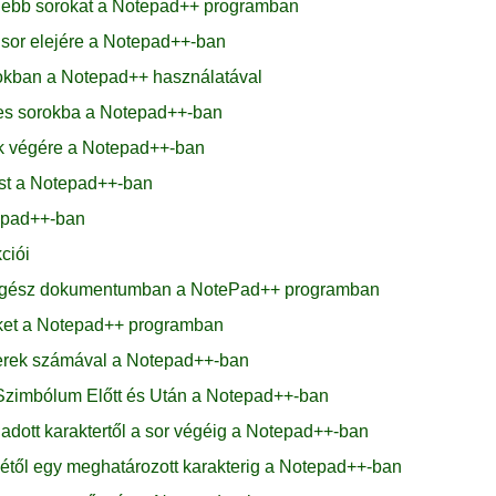
videbb sorokat a Notepad++ programban
sor elejére a Notepad++-ban
rokban a Notepad++ használatával
es sorokba a Notepad++-ban
ok végére a Notepad++-ban
ást a Notepad++-ban
tepad++-ban
ciói
z egész dokumentumban a NotePad++ programban
öket a Notepad++ programban
terek számával a Notepad++-ban
Szimbólum Előtt és Után a Notepad++-ban
 adott karaktertől a sor végéig a Notepad++-ban
ejétől egy meghatározott karakterig a Notepad++-ban