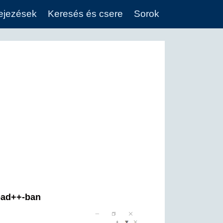
fejezések
Keresés és csere
Sorok
epad++-ban