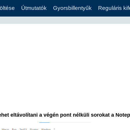
öltése
Útmutatók
Gyorsbillentyűk
Reguláris ki
het eltávolítani a végén pont nélküli sorokat a Not