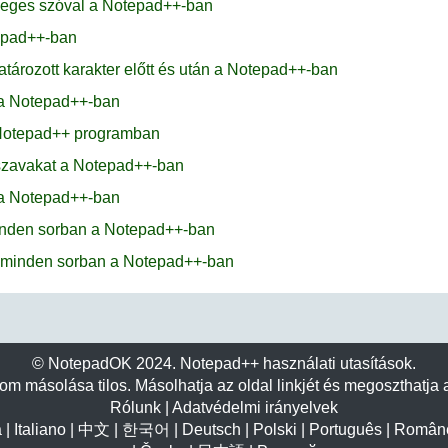
sleges szóval a Notepad++-ban
tepad++-ban
tározott karakter előtt és után a Notepad++-ban
t a Notepad++-ban
a Notepad++ programban
 szavakat a Notepad++-ban
t a Notepad++-ban
 minden sorban a Notepad++-ban
rt minden sorban a Notepad++-ban
© NotepadOK 2024. Notepad++ használati utasítások.
lom másolása tilos. Másolhatja az oldal linkjét és megoszthatja a
Rólunk
|
Adatvédelmi irányelvek
a
|
Italiano
|
中文
|
한국어
|
Deutsch
|
Polski
|
Português
|
Român