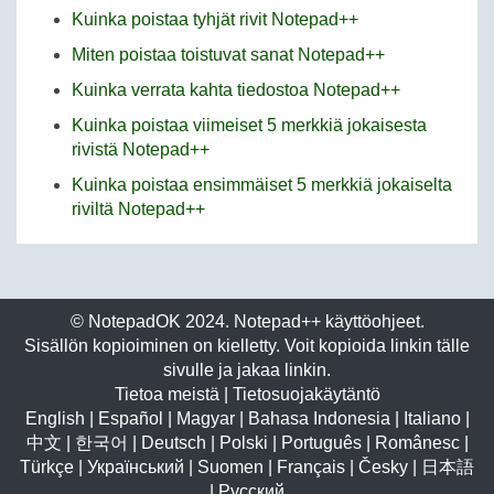
Kuinka poistaa tyhjät rivit Notepad++
Miten poistaa toistuvat sanat Notepad++
Kuinka verrata kahta tiedostoa Notepad++
Kuinka poistaa viimeiset 5 merkkiä jokaisesta
rivistä Notepad++
Kuinka poistaa ensimmäiset 5 merkkiä jokaiselta
riviltä Notepad++
© NotepadOK 2024. Notepad++ käyttöohjeet.
Sisällön kopioiminen on kielletty. Voit kopioida linkin tälle
sivulle ja jakaa linkin.
Tietoa meistä
|
Tietosuojakäytäntö
English
|
Español
|
Magyar
|
Bahasa Indonesia
|
Italiano
|
中文
|
한국어
|
Deutsch
|
Polski
|
Português
|
Românesc
|
Türkçe
|
Український
|
Suomen
|
Français
|
Česky
|
日本語
|
Русский