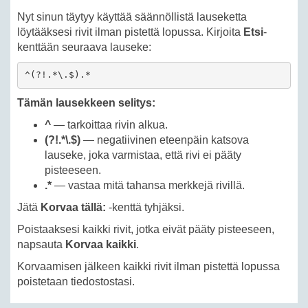
Nyt sinun täytyy käyttää säännöllistä lauseketta
löytääksesi rivit ilman pistettä lopussa. Kirjoita
Etsi
-
kenttään seuraava lauseke:
^(?!.*\.$).*
Tämän lausekkeen selitys:
^
— tarkoittaa rivin alkua.
(?!.*\.$)
— negatiivinen eteenpäin katsova
lauseke, joka varmistaa, että rivi ei pääty
pisteeseen.
.*
— vastaa mitä tahansa merkkejä rivillä.
Jätä
Korvaa tällä:
-kenttä tyhjäksi.
Poistaaksesi kaikki rivit, jotka eivät pääty pisteeseen,
napsauta
Korvaa kaikki
.
Korvaamisen jälkeen kaikki rivit ilman pistettä lopussa
poistetaan tiedostostasi.